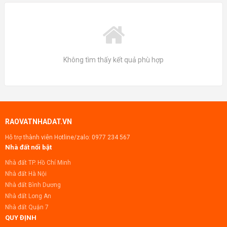
Không tìm thấy kết quả phù hợp
RAOVATNHADAT.VN
Hỗ trợ thành viên Hotline/zalo:
0977 234 567
Nhà đất nổi bật
Nhà đất TP. Hồ Chí Minh
Nhà đất Hà Nội
Nhà đất Bình Dương
Nhà đất Long An
Nhà đất Quận 7
QUY ĐỊNH