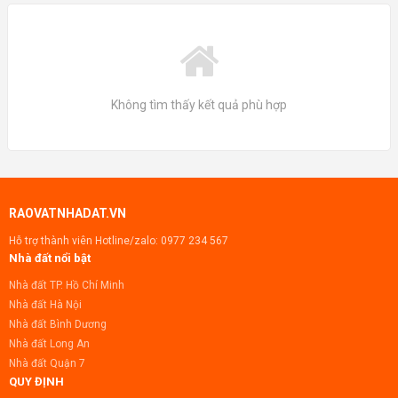
Không tìm thấy kết quả phù hợp
RAOVATNHADAT.VN
Hỗ trợ thành viên Hotline/zalo:
0977 234 567
Nhà đất nổi bật
Nhà đất TP. Hồ Chí Minh
Nhà đất Hà Nội
Nhà đất Bình Dương
Nhà đất Long An
Nhà đất Quận 7
QUY ĐỊNH