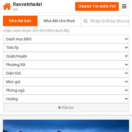
Raovatnhadat
ĐĂNG TIN MIỄN PHÍ
.vn
Nhà đất bán
Nhà đất cho thuê
Hoặc chọn thuộc tính tìm kiếm dưới đây
Xóa lọc