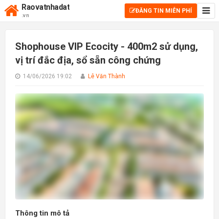
Raovatnhadat
ĐĂNG TIN MIỄN PHÍ
.vn
Shophouse VIP Ecocity - 400m2 sử dụng,
vị trí đắc địa, sổ sẵn công chứng
14/06/2026 19:02
Lê Văn Thành
Thông tin mô tả