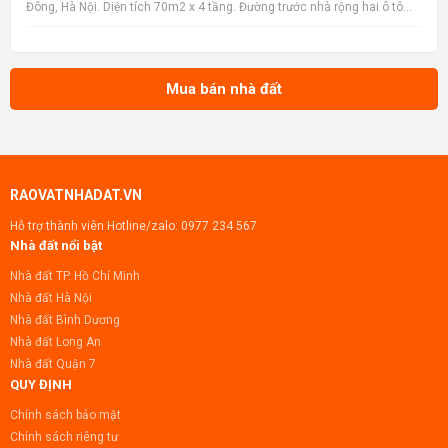
Đông, Hà Nội. Diện tích 70m2 x 4 tầng. Đường trước nhà rộng hai ô tô
tránh nhau, có vỉa hè. Vị trí gần hồ Văn Quán. gần trường học, chợ, siêu
thị , gần ga đường sắt metro, bến xe
Mua bán nhà đất
RAOVATNHADAT.VN
Hỗ trợ thành viên Hotline/zalo:
0977 234 567
Nhà đất nổi bật
Nhà đất TP. Hồ Chí Minh
Nhà đất Hà Nội
Nhà đất Bình Dương
Nhà đất Long An
Nhà đất Quận 7
QUY ĐỊNH
Chính sách bảo mật
Chính sách riêng tư