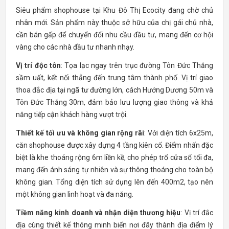
Siêu phẩm shophouse tại Khu Đô Thị Ecocity đang chờ chủ
nhân mới. Sản phẩm này thuộc sở hữu của chị gái chủ nhà,
cần bán gấp để chuyển đổi nhu cầu đầu tư, mang đến cơ hội
vàng cho các nhà đầu tư nhanh nhạy.
Vị trí độc tôn
: Tọa lạc ngay trên trục đường Tôn Đức Thắng
sầm uất, kết nối thẳng đến trung tâm thành phố. Vị trí giao
thoa đắc địa tại ngã tư đường lớn, cách Hướng Dương 50m và
Tôn Đức Thắng 30m, đảm bảo lưu lượng giao thông và khả
năng tiếp cận khách hàng vượt trội.
Thiết kế tối ưu và không gian rộng rãi
: Với diện tích 6x25m,
căn shophouse được xây dựng 4 tầng kiên cố. Điểm nhấn đặc
biệt là khe thoáng rộng 6m liền kề, cho phép trổ cửa sổ tối đa,
mang đến ánh sáng tự nhiên và sự thông thoáng cho toàn bộ
không gian. Tổng diện tích sử dụng lên đến 400m2, tạo nên
một không gian linh hoạt và đa năng.
Tiềm năng kinh doanh và nhận diện thương hiệu
: Vị trí đắc
địa cùng thiết kế thông minh biến nơi đây thành địa điểm lý