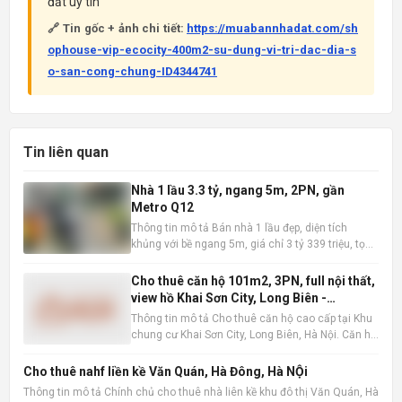
đất uy tín
🔗 Tin gốc + ảnh chi tiết:
https://muabannhadat.com/sh
ophouse-vip-ecocity-400m2-su-dung-vi-tri-dac-dia-s
o-san-cong-chung-ID4344741
Tin liên quan
Nhà 1 lầu 3.3 tỷ, ngang 5m, 2PN, gần
Metro Q12
Thông tin mô tả Bán nhà 1 lầu đẹp, diện tích
khủng với bề ngang 5m, giá chỉ 3 tỷ 339 triệu, tọa
lạc tại vị trí đắc địa gần siêu thị Metro, Quận 12.
Thông tin chi tiết: Giá bán: 3 tỷ 339 triệu đồng.
Cho thuê căn hộ 101m2, 3PN, full nội thất,
Diện tích: Kích thước 5,1m x 8,5m, diện tích công
view hồ Khai Sơn City, Long Biên -
nh
16tr/tháng
Thông tin mô tả Cho thuê căn hộ cao cấp tại Khu
chung cư Khai Sơn City, Long Biên, Hà Nội. Căn hộ
tọa lạc tại tầng trung, sở hữu tầm nhìn thoáng
đãng ra hồ điều hòa, mang đến không gian sống
Cho thuê nahf liền kề Văn Quán, Hà Đông, Hà NỘi
trong lành và thư thái. Với diện tích sàn rộng rãi
Thông tin mô tả Chính chủ cho thuê nhà liên kề khu đô thị Văn Quán, Hà
101m2 ,