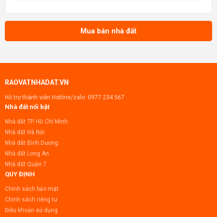
chiến lược này đảm bảo lượng khách hàng dồi
dào và tiềm năng kinh doanh vượt trội. Nhà đã
hoàn thiện 100%, sẵ
Mua bán nhà đất
RAOVATNHADAT.VN
Hỗ trợ thành viên Hotline/zalo:
0977 234 567
Nhà đất nổi bật
Nhà đất TP. Hồ Chí Minh
Nhà đất Hà Nội
Nhà đất Bình Dương
Nhà đất Long An
Nhà đất Quận 7
QUY ĐỊNH
Chính sách bảo mật
Chính sách riêng tư
Điều khoản sử dụng