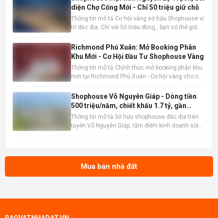
diện Chợ Cống Mới - Chỉ 50 triệu giữ chỗ
Thông tin mô tả Cơ hội vàng sở hữu Shophouse vị
trí đắc địa: Chỉ với 50 triệu đồng , bạn có thể giữ
chỗ cho mình một căn Shophouse đẳng cấp ngay
mặt tiền Nguyễn Lộ Trạch, đối diện Chợ Cống Mới
Richmond Phú Xuân: Mở Booking Phân
sầm uất. Đây là thời điểm vàng để đầu tư trước khi
Khu Mới - Cơ Hội Đầu Tư Shophouse Vàng
mở bán
Thông tin mô tả Chính thức mở booking phân khu
mới tại Richmond Phú Xuân - Cơ hội vàng cho nhà
đầu tư và kinh doanh thực tế. Shophouse
Richmond Phú Xuân đang nổi lên như một lựa
Shophouse Võ Nguyên Giáp - Dòng tiền
chọn đầu tư và kinh doanh hấp dẫn. Thông tin sản
500 triệu/năm, chiết khấu 1.7 tỷ, gần
phẩm nổi bật: Vị trí đắ
AEON Mall
Thông tin mô tả Sở hữu shophouse đắc địa trên
tuyến Võ Nguyên Giáp, tâm điểm kinh doanh sôi
động bậc nhất, liền kề AEON Mall sầm uất. Vị trí
chiến lược này đảm bảo lượng khách hàng dồi
dào và tiềm năng kinh doanh vượt trội. Nhà đã
hoàn thiện 100%, sẵ
Mua bán nhà đất
RAOVATNHADAT.VN