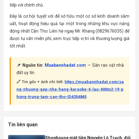
tiếp với chính chủ.
Đây là cơ hội tuyệt vời để sở hữu một cơ sở kinh doanh sầm
uất, hoạt động hiệu quả tại một trong những khu vực năng
động nhất Cần Thơ. Liên hệ ngay Mr. Khang (0829676035) để
được tư vấn miễn phí, xem trực tiếp vị trí và thương lượng giá
tốt nhất.
📌 Nguồn tin:
Muabannhadat.com
— Sàn rao vặt nhà
đất uy tín
🔗 Tin gốc + ảnh chi tiết:
https://muabannhadat.com/sa
ng-nhuong-gap-nha-hang-karaoke-6-lau-400m2-19-p
hong-trung-tam-can-tho-ID4354845
Tin liên quan
Shophouse mặt tiền Nguyễn Lộ Trạch, đối