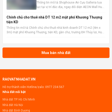
triển Mới Huế
Thông tin mô tả Shophouse An Cựu Galleria tọa
lạc tại vị trí đắc địa, ngay đối diện AEON Mall Huế,
khu vực chiến lược được định hướng trở thành
trung tâm mua sắm và giải trí sầm uất bậc nhất
Chính chủ cho thuê nhà DT 12 m2 mặt phố Khương Thượng
thành phố. Với lưu lượng người qua lại lớn, đây là
tiện KD
lợi thế
Thông tin mô tả Chính chủ cho thuê nhà kinh doanh DT 12 m2 (4m x
3m) mặt phố Khương Thượng, tiện KD, gần chợ, trường ĐH Thủy lợi, Học
viện Ngân hàng, ĐH Y, ĐH Công đoàn, trường Mầm non Ngã Tư Sở, Mipec
Tower, ngân hàng, bệnh viện... LH chính chủ: 090
Mua bán nhà đất
RAOVATNHADAT.VN
Hỗ trợ thành viên Hotline/zalo:
0977 234 567
Nhà đất nổi bật
Nhà đất TP. Hồ Chí Minh
Nhà đất Hà Nội
Nhà đất Bình Dương