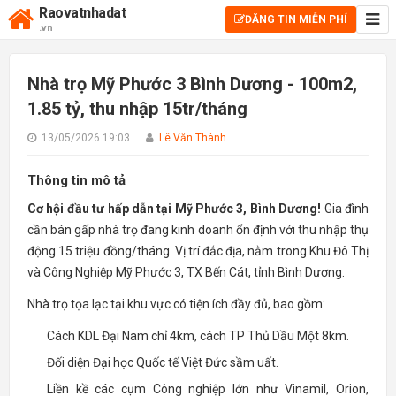
Raovatnhadat
ĐĂNG TIN MIỄN PHÍ
.vn
Nhà trọ Mỹ Phước 3 Bình Dương - 100m2,
1.85 tỷ, thu nhập 15tr/tháng
13/05/2026 19:03
Lê Văn Thành
Thông tin mô tả
Cơ hội đầu tư hấp dẫn tại Mỹ Phước 3, Bình Dương!
Gia đình
cần bán gấp nhà trọ đang kinh doanh ổn định với thu nhập thụ
động 15 triệu đồng/tháng. Vị trí đắc địa, nằm trong Khu Đô Thị
và Công Nghiệp Mỹ Phước 3, TX Bến Cát, tỉnh Bình Dương.
Nhà trọ tọa lạc tại khu vực có tiện ích đầy đủ, bao gồm:
Cách KDL Đại Nam chỉ 4km, cách TP Thủ Dầu Một 8km.
Đối diện Đại học Quốc tế Việt Đức sầm uất.
Liền kề các cụm Công nghiệp lớn như Vinamil, Orion,