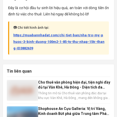
Đây là cơ hội đầu tư sinh lời hiệu quả, an toàn với dòng tiền ổn
định từ việc cho thuê. Liên hệ ngay để không bỏ lỡ!
📷 Chi tiết hình ảnh tại:
https://muabannhadat.com/chi-tiet-ban/nha-tro-my-p
huoc-3-binh-duong-100m2-1-85-ty-thu-nhap-15tr-than
g-ID3882639
Tin liên quan
Cho thuê văn phòng hiện đại, tiện nghi đầy
đủ tại Văn Khê, Hà Đông - Diện tích đa
dạng
Thông tin mô tả Cho thuê văn phòng đắc địa tại
khu vực Văn Khê, Hà Đông , mang đến không gian
làm việc lý tưởng cho mọi loại hình doanh nghiệp.
Với diện tích linh hoạt từ 200m2, 300m2 đến
Shophouse An Cựu Galleria: Vị trí Vàng,
600m2, chúng tôi đáp ứng mọi nhu cầu về quy mô
Kinh doanh Bứt phá giữa Trung tâm Phát
và loại hình vă