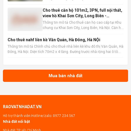
lạc tại vị trí đắc địa gần siêu thị Metro, Quận 12.
Thông tin chi tiết: Giá bán: 3 tỷ 339 triệu đồng.
Cho thuê căn hộ 101m2, 3PN, full nội thất,
Diện tích: Kích thước 5,1m x 8,5m, diện tích công
view hồ Khai Sơn City, Long Biên -
nh
16tr/tháng
Thông tin mô tả Cho thuê căn hộ cao cấp tại Khu
chung cư Khai Sơn City, Long Biên, Hà Nội. Căn hộ
tọa lạc tại tầng trung, sở hữu tầm nhìn thoáng
đãng ra hồ điều hòa, mang đến không gian sống
Cho thuê nahf liền kề Văn Quán, Hà Đông, Hà NỘi
trong lành và thư thái. Với diện tích sàn rộng rãi
Thông tin mô tả Chính chủ cho thuê nhà liên kề khu đô thị Văn Quán, Hà
101m2 ,
Đông, Hà Nội. Diện tích 70m2 x 4 tầng. Đường trước nhà rộng hai ô tô
tránh nhau, có vỉa hè. Vị trí gần hồ Văn Quán. gần trường học, chợ, siêu
thị , gần ga đường sắt metro, bến xe
Mua bán nhà đất
RAOVATNHADAT.VN
Hỗ trợ thành viên Hotline/zalo:
0977 234 567
Nhà đất nổi bật
Nhà đất TP. Hồ Chí Minh