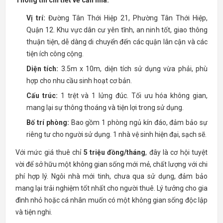
Thông tin chi tiết về căn nhà:
Vị trí:
Đường Tân Thới Hiệp 21, Phường Tân Thới Hiệp,
Quận 12. Khu vực dân cư yên tĩnh, an ninh tốt, giao thông
thuận tiện, dễ dàng di chuyển đến các quận lân cận và các
tiện ích công cộng.
Diện tích:
3.5m x 10m, diện tích sử dụng vừa phải, phù
hợp cho nhu cầu sinh hoạt cơ bản.
Cấu trúc:
1 trệt và 1 lửng đúc. Tối ưu hóa không gian,
mang lại sự thông thoáng và tiện lợi trong sử dụng.
Bố trí phòng:
Bao gồm 1 phòng ngủ kín đáo, đảm bảo sự
riêng tư cho người sử dụng. 1 nhà vệ sinh hiện đại, sạch sẽ.
Với mức giá thuê chỉ
5 triệu đồng/tháng
, đây là cơ hội tuyệt
vời để sở hữu một không gian sống mới mẻ, chất lượng với chi
phí hợp lý. Ngôi nhà mới tinh, chưa qua sử dụng, đảm bảo
mang lại trải nghiệm tốt nhất cho người thuê. Lý tưởng cho gia
đình nhỏ hoặc cá nhân muốn có một không gian sống độc lập
và tiện nghi.