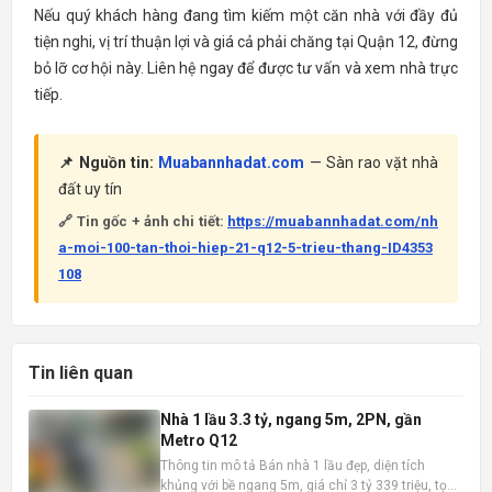
Nếu quý khách hàng đang tìm kiếm một căn nhà với đầy đủ
tiện nghi, vị trí thuận lợi và giá cả phải chăng tại Quận 12, đừng
bỏ lỡ cơ hội này. Liên hệ ngay để được tư vấn và xem nhà trực
tiếp.
📌 Nguồn tin:
Muabannhadat.com
— Sàn rao vặt nhà
đất uy tín
🔗 Tin gốc + ảnh chi tiết:
https://muabannhadat.com/nh
a-moi-100-tan-thoi-hiep-21-q12-5-trieu-thang-ID4353
108
Tin liên quan
Nhà 1 lầu 3.3 tỷ, ngang 5m, 2PN, gần
Metro Q12
Thông tin mô tả Bán nhà 1 lầu đẹp, diện tích
khủng với bề ngang 5m, giá chỉ 3 tỷ 339 triệu, tọa