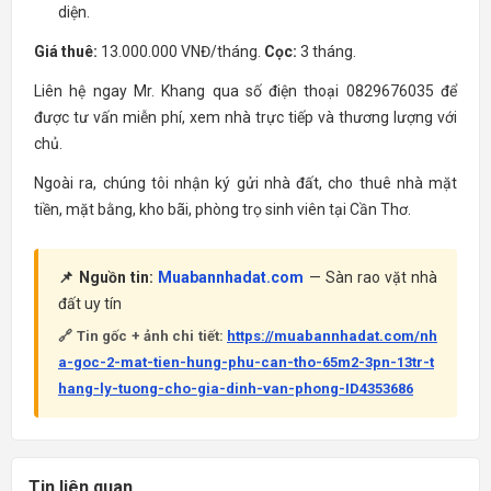
diện.
Giá thuê:
13.000.000 VNĐ/tháng.
Cọc:
3 tháng.
Liên hệ ngay Mr. Khang qua số điện thoại 0829676035 để
được tư vấn miễn phí, xem nhà trực tiếp và thương lượng với
chủ.
Ngoài ra, chúng tôi nhận ký gửi nhà đất, cho thuê nhà mặt
tiền, mặt bằng, kho bãi, phòng trọ sinh viên tại Cần Thơ.
📌 Nguồn tin:
Muabannhadat.com
— Sàn rao vặt nhà
đất uy tín
🔗 Tin gốc + ảnh chi tiết:
https://muabannhadat.com/nh
a-goc-2-mat-tien-hung-phu-can-tho-65m2-3pn-13tr-t
hang-ly-tuong-cho-gia-dinh-van-phong-ID4353686
Tin liên quan