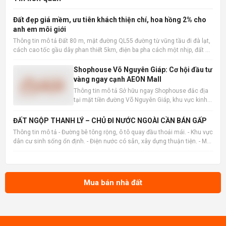
Đất đẹp giá mềm, ưu tiên khách thiện chí, hoa hồng 2% cho
anh em môi giới
Thông tin mô tả Đất 80 m, mặt đường QL55 đường từ vũng tầu đi đà lạt,
cách cao tốc gầu dây phan thiết 5km, điện ba pha cách một nhịp, đất đã
san lấp bằng phẳng 📌 Nguồn tin: Muabannhadat.com &mdash; Sàn rao
vặt nhà đất uy tín 🔗 Tin gốc + ảnh chi tiết:
Shophouse Võ Nguyên Giáp: Cơ hội đầu tư
vàng ngay cạnh AEON Mall
Thông tin mô tả Sở hữu ngay Shophouse đắc địa
tại mặt tiền đường Võ Nguyên Giáp, khu vực kinh
doanh sầm uất bậc nhất, liền kề trung tâm thương
mại AEON Mall. Sản phẩm đã hoàn thiện, sẵn
ĐẤT NGỘP THANH LÝ – CHỦ ĐI NƯỚC NGOÀI CẦN BÁN GẤP
sàng khai thác kinh doanh hoặc cho thuê sinh lời
Thông tin mô tả - Đường bê tông rộng, ô tô quay đầu thoải mái. - Khu vực
tức thì sau khi
dân cư sinh sống ổn định. - Điện nước có sẵn, xây dựng thuận tiện. - Môi
trường trong lành, nhiều cây xanh. - Tiềm năng tăng giá khi hạ tầng khu
Tây Bắc TP. HCM tiếp tục phát tr
Mua bán nhà đất