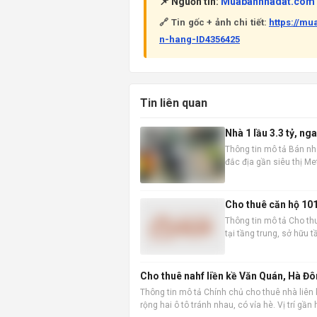
📌 Nguồn tin:
Muabannhadat.com
🔗 Tin gốc + ảnh chi tiết:
https://m
n-hang-ID4356425
Tin liên quan
Nhà 1 lầu 3.3 tỷ, n
Thông tin mô tả Bán nhà 
đắc địa gần siêu thị Met
5,1m x 8,5m, diện tích 
Cho thuê căn hộ 101m
Thông tin mô tả Cho thu
tại tầng trung, sở hữu 
thái. Với diện tích sàn 
Cho thuê nahf liền kề Văn Quán, Hà Đô
Thông tin mô tả Chính chủ cho thuê nhà liên 
rộng hai ô tô tránh nhau, có vỉa hè. Vị trí gầ