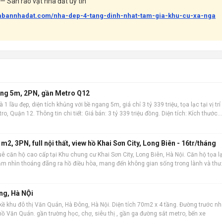
— Sàn rao vặt nhà đất uy tín
uabannhadat.com/nha-dep-4-tang-dinh-nhat-tam-gia-khu-cu-xa-nga
gang 5m, 2PN, gần Metro Q12
1 lầu đẹp, diện tích khủng với bề ngang 5m, giá chỉ 3 tỷ 339 triệu, tọa lạc tại vị trí
ro, Quận 12. Thông tin chi tiết: Giá bán: 3 tỷ 339 triệu đồng. Diện tích: Kích thước
công nh
2, 3PN, full nội thất, view hồ Khai Sơn City, Long Biên - 16tr/tháng
ê căn hộ cao cấp tại Khu chung cư Khai Sơn City, Long Biên, Hà Nội. Căn hộ tọa l
tầm nhìn thoáng đãng ra hồ điều hòa, mang đến không gian sống trong lành và thư
rộng rãi 101m2 ,
ng, Hà NỘi
kề khu đô thị Văn Quán, Hà Đông, Hà Nội. Diện tích 70m2 x 4 tầng. Đường trước n
n hồ Văn Quán. gần trường học, chợ, siêu thị , gần ga đường sắt metro, bến xe