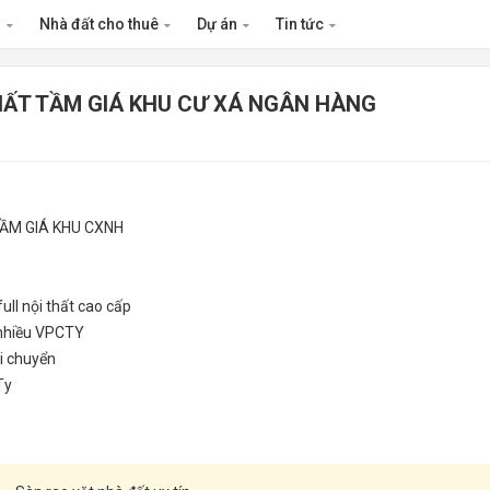
n
Nhà đất cho thuê
Dự án
Tin tức
HẤT TẦM GIÁ KHU CƯ XÁ NGÂN HÀNG
 TẦM GIÁ KHU CXNH
ull nội thất cao cấp
g nhiều VPCTY
 di chuyển
Ty