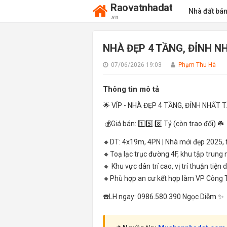
Raovatnhadat
Nhà đất bá
.vn
NHÀ ĐẸP 4 TẦNG, ĐỈNH N
07/06/2026 19:03
Phạm Thu Hà
Thông tin mô tả
🌟 VÍP - NHÀ ĐẸP 4 TẦNG, ĐỈNH NHẤT
💰Giá bán: 1️⃣5️⃣.8️⃣ Tỷ (còn trao đổi) ☘️
🔸DT: 4x19m, 4PN | Nhà mới đẹp 2025, f
🔸Toạ lạc trục đường 4F, khu tập trun
🔸 Khu vực dân trí cao, vị trí thuận tiện
🔸Phù hợp an cư kết hợp làm VP Công 
☎️LH ngay: 0986.580.390 Ngọc Diễm ✨