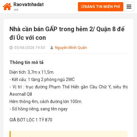
Raovatnhadat
ĐĂNG TIN MIỄN PHÍ
.vn
Nhà cần bán GẤP trong hẻm 2/ Quận 8 để
đi Úc với con
03/06/2026 19:03
Nguyễn Minh Quân
Thông tin mô tả
Diện tích: 3,7m x 11,5m
- Kết cấu: 1 tầng 2 phòng ngủ 2WC
- Vị trí : trục đường Phạm Thế Hiển gần Cầu Chữ Y, siêu thị
Aeomall Q8
Hẽm thông 4m, cách đường lớn 100m.
- Sổ hồng riêng, sang tên ngay
GIÁ BỚT LỘC 1 TỶ 870