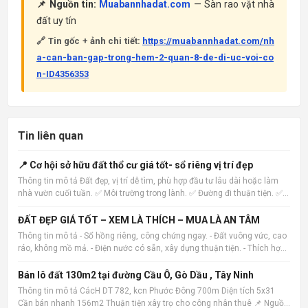
📌 Nguồn tin:
Muabannhadat.com
— Sàn rao vặt nhà
đất uy tín
🔗 Tin gốc + ảnh chi tiết:
https://muabannhadat.com/nh
a-can-ban-gap-trong-hem-2-quan-8-de-di-uc-voi-co
n-ID4356353
Tin liên quan
📍 Cơ hội sở hữu đất thổ cư giá tốt- sổ riêng vị trí đẹp
Thông tin mô tả Đất đẹp, vị trí dễ tìm, phù hợp đầu tư lâu dài hoặc làm
nhà vườn cuối tuần. ✅ Môi trường trong lành. ✅ Đường đi thuận tiện. ✅
Pháp lý rõ ràng. ✅ Hỗ trợ xem đất trực tiếp. Inbox để được gửi hình ảnh
và vị trí. 📌 Nguồn tin: Muabannhadat
ĐẤT ĐẸP GIÁ TỐT – XEM LÀ THÍCH – MUA LÀ AN TÂM
Thông tin mô tả - Sổ hồng riêng, công chứng ngay. - Đất vuông vức, cao
ráo, không mồ mả. - Điện nước có sẵn, xây dựng thuận tiện. - Thích hợp
xây nhà ở, nhà vườn hoặc đầu tư lâu dài. 📌 Nguồn tin:
Muabannhadat.com &mdash; Sàn rao vặt nhà đất uy tín 🔗
Bán lô đất 130m2 tại đường Cầu Ô, Gò Dầu , Tây Ninh
Thông tin mô tả CácH DT 782, kcn Phước Đông 700m Diện tích 5x31
Cần bán nhanh 156m2 Thuận tiện xây trọ cho công nhân thuê 📌 Nguồn