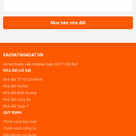
tin: Muabannhadat.com &mdash; Sàn rao vặt nhà đất uy tín 🔗 Tin gốc +
ảnh chi tiết: https://muabannhadat.com/ban-lo-dat-1
Mua bán nhà đất
RAOVATNHADAT.VN
Hỗ trợ thành viên Hotline/zalo:
0977 234 567
Nhà đất nổi bật
Nhà đất TP. Hồ Chí Minh
Nhà đất Hà Nội
Nhà đất Bình Dương
Nhà đất Long An
Nhà đất Quận 7
QUY ĐỊNH
Chính sách bảo mật
Chính sách riêng tư
Điều khoản sử dụng