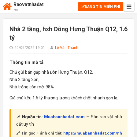
Raovatnhadat
ĐĂNG TIN MIỄN PHÍ
.vn
Nhà 2 tầng, hxh Đông Hưng Thuận Q12, 1.6
tỷ
20/06/2026 19:01
Lê Văn Thành
Thông tin mô tả
Chủ gửi bán gấp nhà Đôn Hưng Thuận, Q12.
Nhà 2 tầng 2pn,
Nhà trống còn mới 98%
Giá chủ kêu 1.6 tỷ thương lượng khách chốt nhanh gọn lẹ.
📌 Nguồn tin:
Muabannhadat.com
— Sàn rao vặt nhà
đất uy tín
🔗 Tin gốc + ảnh chi tiết:
https://muabannhadat.com/nh