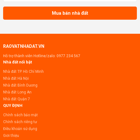
dào và tiềm năng kinh doanh vượt trội. Nhà đã
hoàn thiện 100%, sẵ
Mua bán nhà đất
RAOVATNHADAT.VN
Hỗ trợ thành viên Hotline/zalo:
0977 234 567
Nhà đất nổi bật
Nhà đất TP. Hồ Chí Minh
Nhà đất Hà Nội
Nhà đất Bình Dương
Nhà đất Long An
Nhà đất Quận 7
QUY ĐỊNH
Chính sách bảo mật
Chính sách riêng tư
Điều khoản sử dụng
Giới thiệu