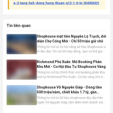
a-2-tang-hxh-dong-hung-thuan-q12-1-6-ty-ID4356321
Tin liên quan
Shophouse mặt tiền Nguyễn Lộ Trạch, đối
diện Chợ Cống Mới - Chỉ 50 triệu giữ chỗ
Thông tin mô tả Cơ hội vàng sở hữu Shophouse vị
trí đắc địa: Chỉ với 50 triệu đồng , bạn có thể giữ
chỗ cho mình một căn Shophouse đẳng cấp ngay
mặt tiền Nguyễn Lộ Trạch, đối diện Chợ Cống Mới
Richmond Phú Xuân: Mở Booking Phân
sầm uất. Đây là thời điểm vàng để đầu tư trước khi
Khu Mới - Cơ Hội Đầu Tư Shophouse Vàng
mở bán
Thông tin mô tả Chính thức mở booking phân khu
mới tại Richmond Phú Xuân - Cơ hội vàng cho nhà
đầu tư và kinh doanh thực tế. Shophouse
Richmond Phú Xuân đang nổi lên như một lựa
Shophouse Võ Nguyên Giáp - Dòng tiền
chọn đầu tư và kinh doanh hấp dẫn. Thông tin sản
500 triệu/năm, chiết khấu 1.7 tỷ, gần
phẩm nổi bật: Vị trí đắ
AEON Mall
Thông tin mô tả Sở hữu shophouse đắc địa trên
tuyến Võ Nguyên Giáp, tâm điểm kinh doanh sôi
động bậc nhất, liền kề AEON Mall sầm uất. Vị trí
chiến lược này đảm bảo lượng khách hàng dồi