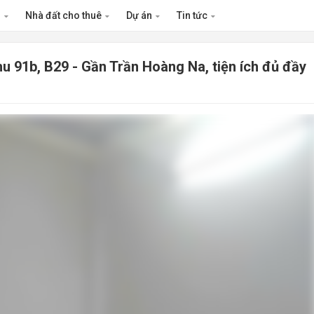
n
Nhà đất cho thuê
Dự án
Tin tức
khu 91b, B29 - Gần Trần Hoàng Na, tiện ích đủ đầy