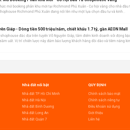
thức mở booking phân khu mới tại Richmond Phú Xuân - Cơ hội vàng cho nhà đầu 
 Shophouse Richmond Phú Xuân đang nổi lên như một lựa chọn đầu tư và kinh
n sản phẩm nổi bật: Vị trí đắ
 Giáp - Dòng tiền 500 triệu/năm, chiết khấu 1.7 tỷ, gần AEON Mall
 shophouse đắc địa trên tuyến Võ Nguyên Giáp, tâm điểm kinh doanh sôi động bậ
 sầm uất. Vị trí chiến lược này đảm bảo lượng khách hàng dồi dào và tiềm năng ki
 hoàn thiện 100%, sẵ
Nhà đất nổi bật
QUY ĐỊNH
Nhà đất TP. Hồ Chí Minh
Chính sách bảo mật
Nhà đất Hà Nội
Chính sách riêng tư
Nhà đất Bình Dương
Điều khoản sử dụng
Nhà đất Long An
Giới thiệu
Nhà đất Quận 7
Liên hệ