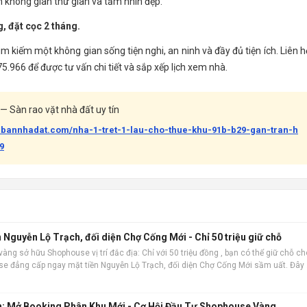
 không gian thư giãn và tầm nhìn đẹp.
g, đặt cọc 2 tháng.
ìm kiếm một không gian sống tiện nghi, an ninh và đầy đủ tiện ích. Liên h
.966 để được tư vấn chi tiết và sắp xếp lịch xem nhà.
— Sàn rao vặt nhà đất uy tín
abannhadat.com/nha-1-tret-1-lau-cho-thue-khu-91b-b29-gan-tran-h
9
Nguyễn Lộ Trạch, đối diện Chợ Cống Mới - Chỉ 50 triệu giữ chỗ
vàng sở hữu Shophouse vị trí đắc địa: Chỉ với 50 triệu đồng , bạn có thể giữ chỗ ch
 đẳng cấp ngay mặt tiền Nguyễn Lộ Trạch, đối diện Chợ Cống Mới sầm uất. Đây 
ư trước khi mở bán
: Mở Booking Phân Khu Mới - Cơ Hội Đầu Tư Shophouse Vàng