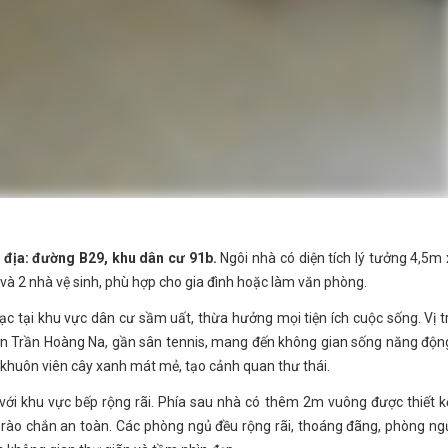
ắc địa: đường B29, khu dân cư 91b.
Ngôi nhà có diện tích lý tưởng 4,5m 
 và 2 nhà vệ sinh, phù hợp cho gia đình hoặc làm văn phòng.
c tại khu vực dân cư sầm uất, thừa hưởng mọi tiện ích cuộc sống. Vị tr
lớn Trần Hoàng Na, gần sân tennis, mang đến không gian sống năng độn
có khuôn viên cây xanh mát mẻ, tạo cảnh quan thư thái.
với khu vực bếp rộng rãi. Phía sau nhà có thêm 2m vuông được thiết k
ó rào chắn an toàn. Các phòng ngủ đều rộng rãi, thoáng đãng, phòng ng