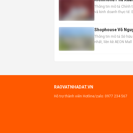
Thông tin mô tả Chính 
và kinh doanh thực tế.
doanh hấp dẫn. Thông ti
Shophouse Võ Nguyên
Thông tin mô tả Sở hữu
nhất, liền kề AEON Mall
doanh vượt trội. Nhà đã
RAOVATNHADAT.VN
Hỗ trợ thành viên Hotline/zalo:
0977 234 567