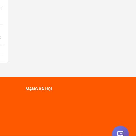
tư
c
nh
MẠNG XÃ HỘI