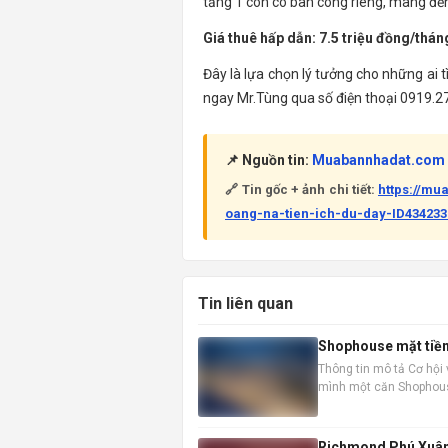
tầng 1 còn có ban công riêng, mang đến
Giá thuê hấp dẫn: 7.5 triệu đồng/thán
Đây là lựa chọn lý tưởng cho những ai t
ngay Mr.Tùng qua số điện thoại 0919.275
📌 Nguồn tin:
Muabannhadat.com
🔗 Tin gốc + ảnh chi tiết:
https://mu
oang-na-tien-ich-du-day-ID434233
Tin liên quan
Shophouse mặt tiền 
Thông tin mô tả Cơ hội 
mình một căn Shophouse
thời điểm vàng để đầu t
Richmond Phú Xuân