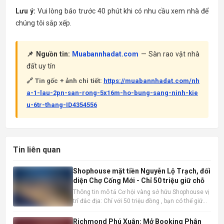
Lưu ý:
Vui lòng báo trước 40 phút khi có nhu cầu xem nhà để
chúng tôi sắp xếp.
📌 Nguồn tin:
Muabannhadat.com
— Sàn rao vặt nhà
đất uy tín
🔗 Tin gốc + ảnh chi tiết:
https://muabannhadat.com/nh
a-1-lau-2pn-san-rong-5x16m-ho-bung-sang-ninh-kie
u-6tr-thang-ID4354556
Tin liên quan
Shophouse mặt tiền Nguyễn Lộ Trạch, đối
diện Chợ Cống Mới - Chỉ 50 triệu giữ chỗ
Thông tin mô tả Cơ hội vàng sở hữu Shophouse vị
trí đắc địa: Chỉ với 50 triệu đồng , bạn có thể giữ
chỗ cho mình một căn Shophouse đẳng cấp ngay
mặt tiền Nguyễn Lộ Trạch, đối diện Chợ Cống Mới
Richmond Phú Xuân: Mở Booking Phân