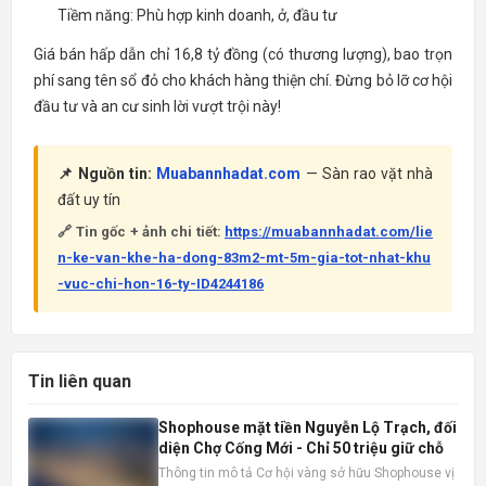
Tiềm năng: Phù hợp kinh doanh, ở, đầu tư
Giá bán hấp dẫn chỉ 16,8 tỷ đồng (có thương lượng), bao trọn
phí sang tên sổ đỏ cho khách hàng thiện chí. Đừng bỏ lỡ cơ hội
đầu tư và an cư sinh lời vượt trội này!
📌 Nguồn tin:
Muabannhadat.com
— Sàn rao vặt nhà
đất uy tín
🔗 Tin gốc + ảnh chi tiết:
https://muabannhadat.com/lie
n-ke-van-khe-ha-dong-83m2-mt-5m-gia-tot-nhat-khu
-vuc-chi-hon-16-ty-ID4244186
Tin liên quan
Shophouse mặt tiền Nguyễn Lộ Trạch, đối
diện Chợ Cống Mới - Chỉ 50 triệu giữ chỗ
Thông tin mô tả Cơ hội vàng sở hữu Shophouse vị