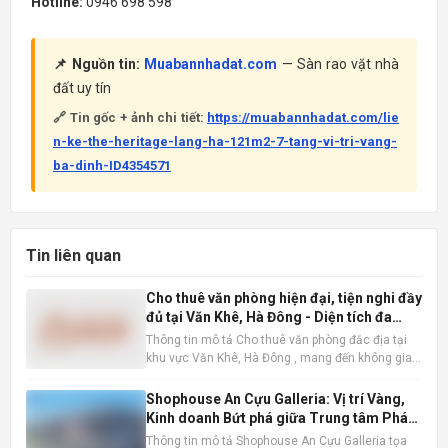
Hotline:
0946 698 598
📌 Nguồn tin:
Muabannhadat.com
— Sàn rao vặt nhà
đất uy tín
🔗 Tin gốc + ảnh chi tiết:
https://muabannhadat.com/lie
n-ke-the-heritage-lang-ha-121m2-7-tang-vi-tri-vang-
ba-dinh-ID4354571
Tin liên quan
Cho thuê văn phòng hiện đại, tiện nghi đầy
đủ tại Văn Khê, Hà Đông - Diện tích đa
dạng
Thông tin mô tả Cho thuê văn phòng đắc địa tại
khu vực Văn Khê, Hà Đông , mang đến không gian
làm việc lý tưởng cho mọi loại hình doanh nghiệp.
Với diện tích linh hoạt từ 200m2, 300m2 đến
Shophouse An Cựu Galleria: Vị trí Vàng,
600m2, chúng tôi đáp ứng mọi nhu cầu về quy mô
Kinh doanh Bứt phá giữa Trung tâm Phát
và loại hình vă
triển Mới Huế
Thông tin mô tả Shophouse An Cựu Galleria tọa