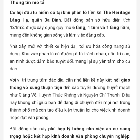
Thông tin mô tả
Cơ hội đầu tư hiếm có tại khu phân lô liền kề The Heritage
Láng Hạ, quận Ba Đình
. Bất động sản sở hữu diện tích
121m2
, được xây dựng quy mô
6 tầng, 1 tum và 1 tầng hầm
,
mang đến không gian sống và làm việc đẳng cấp.
Nhà xây mới với thiết kế hiện đại, tối ưu hóa công năng sử
dụng. Khu vực phân lô có đường ô tô tránh nhau, dân trí cao,
an ninh được đảm bảo tuyệt đối, mang lại sự yên tâm cho cư
dân.
Với vị trí trung tâm đắc địa, căn nhà liền kề này
kết nối giao
thông vô cùng thuận tiện
đến các tuyến đường huyết mạch
như Giảng Võ, Huỳnh Thúc Kháng và Nguyễn Chí Thanh. Điều
này không chỉ giúp bạn dễ dàng di chuyển đến mọi nơi trong
thành phố mà còn tạo điều kiện thuận lợi cho việc kinh doanh
hoặc đặt văn phòng.
Bất động sản này
phù hợp lý tưởng cho việc an cư sang
trọng hoặc kết hợp kinh doanh văn phòng chuyên nghiệp
.