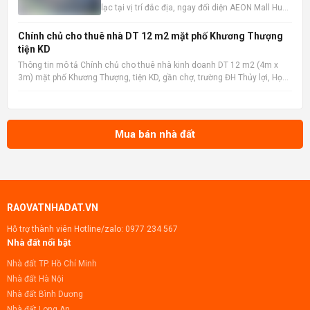
lạc tại vị trí đắc địa, ngay đối diện AEON Mall Huế,
khu vực chiến lược được định hướng trở thành
trung tâm mua sắm và giải trí sầm uất bậc nhất
Chính chủ cho thuê nhà DT 12 m2 mặt phố Khương Thượng
thành phố. Với lưu lượng người qua lại lớn, đây là
tiện KD
lợi thế
Thông tin mô tả Chính chủ cho thuê nhà kinh doanh DT 12 m2 (4m x
3m) mặt phố Khương Thượng, tiện KD, gần chợ, trường ĐH Thủy lợi, Học
viện Ngân hàng, ĐH Y, ĐH Công đoàn, trường Mầm non Ngã Tư Sở, Mipec
Tower, ngân hàng, bệnh viện... LH chính chủ: 090
Mua bán nhà đất
RAOVATNHADAT.VN
Hỗ trợ thành viên Hotline/zalo:
0977 234 567
Nhà đất nổi bật
Nhà đất TP. Hồ Chí Minh
Nhà đất Hà Nội
Nhà đất Bình Dương
Nhà đất Long An