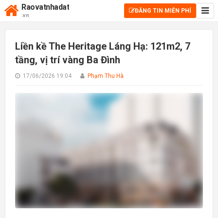
Raovatnhadat
ĐĂNG TIN MIỄN PHÍ
.vn
Liền kề The Heritage Láng Hạ: 121m2, 7
tầng, vị trí vàng Ba Đình
17/06/2026 19:04
Phạm Thu Hà