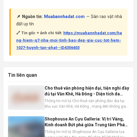
📌 Nguồn tin:
Muabannhadat.com
— Sàn rao vặt nhà
đất uy tín
🔗 Tin gốc + ảnh chi tiết:
https://muabannhadat.com/ha
ng-hiem-q7-nha-moi-tinh-bao-dep-gia-cuc-tot-hem-
1027-huynh-tan-phat--ID4356403
Tin liên quan
Cho thuê văn phòng hiện đại, tiện nghi đầy
đủ tại Văn Khê, Hà Đông - Diện tích đa
dạng
Thông tin mô tả Cho thuê văn phòng đắc địa tại
khu vực Văn Khê, Hà Đông , mang đến không gian
làm việc lý tưởng cho mọi loại hình doanh nghiệp.
Với diện tích linh hoạt từ 200m2, 300m2 đến
Shophouse An Cựu Galleria: Vị trí Vàng,
600m2, chúng tôi đáp ứng mọi nhu cầu về quy mô
Kinh doanh Bứt phá giữa Trung tâm Phát
và loại hình vă
triển Mới Huế
Thông tin mô tả Shophouse An Cựu Galleria tọa