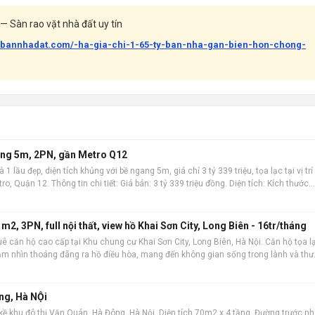
— Sàn rao vặt nhà đất uy tín
abannhadat.com/-ha-gia-chi-1-65-ty-ban-nha-gan-bien-hon-chong-
gang 5m, 2PN, gần Metro Q12
1 lầu đẹp, diện tích khủng với bề ngang 5m, giá chỉ 3 tỷ 339 triệu, tọa lạc tại vị trí
ro, Quận 12. Thông tin chi tiết: Giá bán: 3 tỷ 339 triệu đồng. Diện tích: Kích thước
công nh
2, 3PN, full nội thất, view hồ Khai Sơn City, Long Biên - 16tr/tháng
ê căn hộ cao cấp tại Khu chung cư Khai Sơn City, Long Biên, Hà Nội. Căn hộ tọa l
tầm nhìn thoáng đãng ra hồ điều hòa, mang đến không gian sống trong lành và thư
rộng rãi 101m2 ,
ng, Hà NỘi
kề khu đô thị Văn Quán, Hà Đông, Hà Nội. Diện tích 70m2 x 4 tầng. Đường trước n