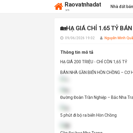
Raovatnhadat
Nhà đất bá
.vn
🏡HẠ GIÁ CHỈ 1.65 TỶ B
09/06/2026 19:02
Nguyễn Minh Qu
Thông tin mô tả
HẠ GIÁ 200 TRIỆU - CHỈ CÒN 1,65 TỶ
BÁN NHÀ GẦN BIỂN HÒN CHỒNG – CƠ H
Đường Đoàn Trần Nghiệp – Bắc Nha Tr
5 phút đi bộ ra biển Hòn Chồng