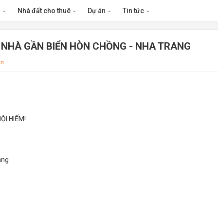
n
Nhà đất cho thuê
Dự án
Tin tức
ÁN NHÀ GẦN BIỂN HÒN CHỒNG - NHA TRANG
ân
ỘI HIẾM!
ang