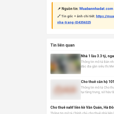
📌 Nguồn tin:
Muabannhadat.com
🔗 Tin gốc + ảnh chi tiết:
https://mu
nha-trang-ID4356325
Tin liên quan
Nhà 1 lầu 3.3 tỷ, n
Thông tin mô tả Bán nhà 
đắc địa gần siêu thị Met
5,1m x 8,5m, diện tích 
Cho thuê căn hộ 101m
Thông tin mô tả Cho thu
tại tầng trung, sở hữu 
thái. Với diện tích sàn 
Cho thuê nahf liền kề Văn Quán, Hà Đô
Thông tin mô tả Chính chủ cho thuê nhà liên 