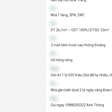
Gần Đại học Nha Trang
Nhà 1 tầng, 2PN, 2WC
DT 26,1m² – ODT 100% | DTSD: 52m²
2 mặt hẻm trước sau thông thoáng
Sổ hồng riêng
Giá chỉ 1 tỷ 650 triệu (Gía đã hạ nhiều, c
Nhà gần biển dưới 2 tỷ ngày càng khan 
Gọi ngay: 0988205022 Anh Thông