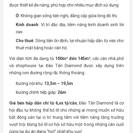
được thiết kế đa năng, phù hợp cho nhiều mục đích sử dụng:
Ở:
Không gian sống tiện nghi, đẳng cấp giữa lòng đô thị.
Kinh doanh:
Vị trí đắc địa, tiềm năng kinh doanh sinh lời
cao.
Cho thuê:
Dòng tiền ổn định, lợi nhuận hấp dẫn từ việc cho
thuê mặt bằng hoặc căn hộ.
Với diện tích đa dạng từ
100m² đến 145m²
, các căn nhà phố
và shophouse tại Đào Tấn Diamond được xây dựng trên
những con đường rộng rãi, thông thoáng:
Đường nội khu:
13,5m – 19,5m
Đường chính tiếp giáp:
26m
Giá bán hấp dẫn chỉ từ 6,xx tỷ/căn
, Đào Tấn Diamond là cơ
hội đầu tư không thể bỏ lỡ cho những ai mong muốn sở hữu
bất động sản tại vị trí trung tâm với tiềm năng tăng trưởng
vượt trội. Đừng bỏ lỡ cơ hội sở hữu một trong những căn cuối
cùng tại dự án đang “hot” nhất khu vực!