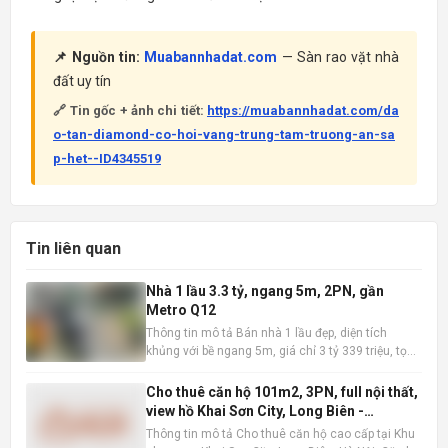
📌 Nguồn tin:
Muabannhadat.com
— Sàn rao vặt nhà
đất uy tín
🔗 Tin gốc + ảnh chi tiết:
https://muabannhadat.com/da
o-tan-diamond-co-hoi-vang-trung-tam-truong-an-sa
p-het--ID4345519
Tin liên quan
Nhà 1 lầu 3.3 tỷ, ngang 5m, 2PN, gần
Metro Q12
Thông tin mô tả Bán nhà 1 lầu đẹp, diện tích
khủng với bề ngang 5m, giá chỉ 3 tỷ 339 triệu, tọa
lạc tại vị trí đắc địa gần siêu thị Metro, Quận 12.
Thông tin chi tiết: Giá bán: 3 tỷ 339 triệu đồng.
Cho thuê căn hộ 101m2, 3PN, full nội thất,
Diện tích: Kích thước 5,1m x 8,5m, diện tích công
view hồ Khai Sơn City, Long Biên -
nh
16tr/tháng
Thông tin mô tả Cho thuê căn hộ cao cấp tại Khu