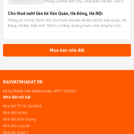
chung cư Khai Sơn City, Long Biên, Hà Nội. Căn hộ
tọa lạc tại tầng trung, sở hữu tầm nhìn thoáng
đãng ra hồ điều hòa, mang đến không gian sống
Cho thuê nahf liền kề Văn Quán, Hà Đông, Hà NỘi
trong lành và thư thái. Với diện tích sàn rộng rãi
Thông tin mô tả Chính chủ cho thuê nhà liên kề khu đô thị Văn Quán, Hà
101m2 ,
Đông, Hà Nội. Diện tích 70m2 x 4 tầng. Đường trước nhà rộng hai ô tô
tránh nhau, có vỉa hè. Vị trí gần hồ Văn Quán. gần trường học, chợ, siêu
thị , gần ga đường sắt metro, bến xe
Mua bán nhà đất
RAOVATNHADAT.VN
Hỗ trợ thành viên Hotline/zalo:
0977 234 567
Nhà đất nổi bật
Nhà đất TP. Hồ Chí Minh
Nhà đất Hà Nội
Nhà đất Bình Dương
Nhà đất Long An
Nhà đất Quận 7