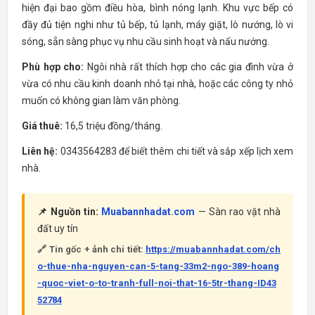
hiện đại bao gồm điều hòa, bình nóng lạnh. Khu vực bếp có
đầy đủ tiện nghi như tủ bếp, tủ lạnh, máy giặt, lò nướng, lò vi
sóng, sẵn sàng phục vụ nhu cầu sinh hoạt và nấu nướng.
Phù hợp cho:
Ngôi nhà rất thích hợp cho các gia đình vừa ở
vừa có nhu cầu kinh doanh nhỏ tại nhà, hoặc các công ty nhỏ
muốn có không gian làm văn phòng.
Giá thuê:
16,5 triệu đồng/tháng.
Liên hệ:
0343564283 để biết thêm chi tiết và sắp xếp lịch xem
nhà.
📌 Nguồn tin:
Muabannhadat.com
— Sàn rao vặt nhà
đất uy tín
🔗 Tin gốc + ảnh chi tiết:
https://muabannhadat.com/ch
o-thue-nha-nguyen-can-5-tang-33m2-ngo-389-hoang
-quoc-viet-o-to-tranh-full-noi-that-16-5tr-thang-ID43
52784