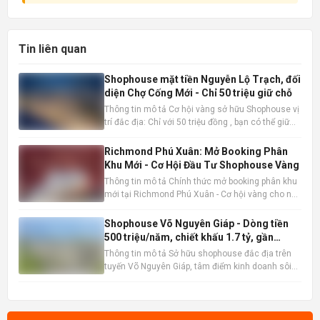
Tin liên quan
Shophouse mặt tiền Nguyễn Lộ Trạch, đối
diện Chợ Cống Mới - Chỉ 50 triệu giữ chỗ
Thông tin mô tả Cơ hội vàng sở hữu Shophouse vị
trí đắc địa: Chỉ với 50 triệu đồng , bạn có thể giữ
chỗ cho mình một căn Shophouse đẳng cấp ngay
mặt tiền Nguyễn Lộ Trạch, đối diện Chợ Cống Mới
Richmond Phú Xuân: Mở Booking Phân
sầm uất. Đây là thời điểm vàng để đầu tư trước khi
Khu Mới - Cơ Hội Đầu Tư Shophouse Vàng
mở bán
Thông tin mô tả Chính thức mở booking phân khu
mới tại Richmond Phú Xuân - Cơ hội vàng cho nhà
đầu tư và kinh doanh thực tế. Shophouse
Richmond Phú Xuân đang nổi lên như một lựa
Shophouse Võ Nguyên Giáp - Dòng tiền
chọn đầu tư và kinh doanh hấp dẫn. Thông tin sản
500 triệu/năm, chiết khấu 1.7 tỷ, gần
phẩm nổi bật: Vị trí đắ
AEON Mall
Thông tin mô tả Sở hữu shophouse đắc địa trên
tuyến Võ Nguyên Giáp, tâm điểm kinh doanh sôi
động bậc nhất, liền kề AEON Mall sầm uất. Vị trí
chiến lược này đảm bảo lượng khách hàng dồi
dào và tiềm năng kinh doanh vượt trội. Nhà đã
hoàn thiện 100%, sẵ