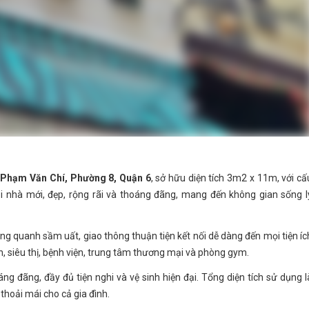
ng Phạm Văn Chí, Phường 8, Quận 6
, sở hữu diện tích 3m2 x 11m, với cấ
gôi nhà mới, đẹp, rộng rãi và thoáng đãng, mang đến không gian sống l
g quanh sầm uất, giao thông thuận tiện kết nối dễ dàng đến mọi tiện íc
n, siêu thị, bệnh viện, trung tâm thương mại và phòng gym.
ng đãng, đầy đủ tiện nghi và vệ sinh hiện đại. Tổng diện tích sử dụng l
hoải mái cho cả gia đình.