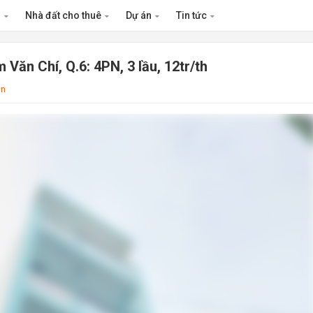
n
Nhà đất cho thuê
Dự án
Tin tức
ăn Chí, Q.6: 4PN, 3 lầu, 12tr/th
ân