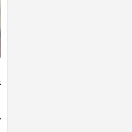
u
ý
h
à