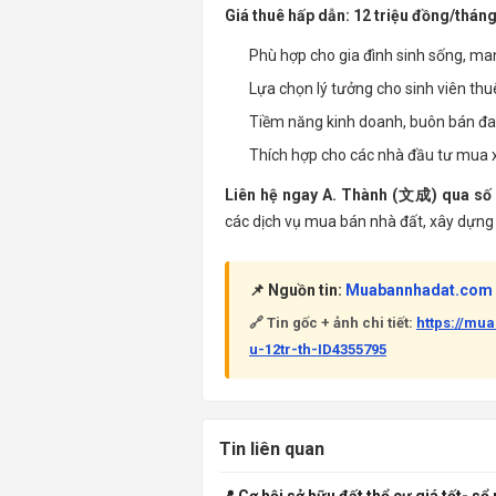
Giá thuê hấp dẫn: 12 triệu đồng/thán
Phù hợp cho gia đình sinh sống, mang 
Lựa chọn lý tưởng cho sinh viên thuê
Tiềm năng kinh doanh, buôn bán đa
Thích hợp cho các nhà đầu tư mua x
Liên hệ ngay A. Thành (文成) qua số đ
các dịch vụ mua bán nhà đất, xây dựng 
📌 Nguồn tin:
Muabannhadat.com
🔗 Tin gốc + ảnh chi tiết:
https://m
u-12tr-th-ID4355795
Tin liên quan
📍 Cơ hội sở hữu đất thổ cư giá tốt- sổ 