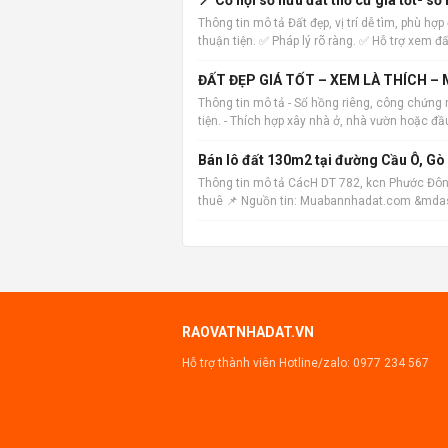
Thông tin mô tả Đất đẹp, vị trí dễ tìm, phù h
thuận tiện. ✅ Pháp lý rõ ràng. ✅ Hỗ trợ xem đấ
ĐẤT ĐẸP GIÁ TỐT – XEM LÀ THÍCH –
Thông tin mô tả - Sổ hồng riêng, công chứng 
tiện. - Thích hợp xây nhà ở, nhà vườn hoặc đ
Bán lô đất 130m2 tại đường Cầu Ô, Gò 
Thông tin mô tả CácH DT 782, kcn Phước Đôn
thuê 📌 Nguồn tin: Muabannhadat.com &mdash; 
https://muabannhadat.com/ban-lo-dat-1
RAOVATNHADAT.VN
Hỗ trợ thành viên Hotline/zalo:
0977 234 567