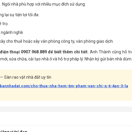
g
. Ngôi nhà phù hợp với nhiều mục đích sử dụng:
lại sự tiện lợi tối đa.
 trọ.
 ngành nghề.
ây cho thuê hoặc xây văn phòng công ty, văn phòng giao dịch.
iện thoại 0907.968.889 để biết thêm chi tiết.
Anh Thành cũng hỗ tr
mới, sửa chữa, cải tạo nhà ở và hỗ trợ pháp lý. Nhận ký gửi bán nhà dùm
— Sàn rao vặt nhà đất uy tín
uabannhadat.com/cho-thue-nha-hem-6m-pham-van-chi-q-6-4pn-3-la
riêng vị trí đẹp