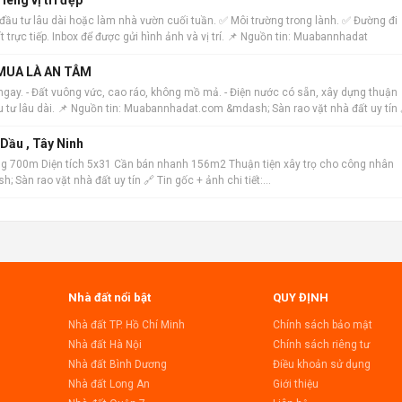
ợp đầu tư lâu dài hoặc làm nhà vườn cuối tuần. ✅ Môi trường trong lành. ✅ Đường đi
t trực tiếp. Inbox để được gửi hình ảnh và vị trí. 📌 Nguồn tin: Muabannhadat
 MUA LÀ AN TÂM
ngay. - Đất vuông vức, cao ráo, không mồ mả. - Điện nước có sẵn, xây dựng thuận
ầu tư lâu dài. 📌 Nguồn tin: Muabannhadat.com &mdash; Sàn rao vặt nhà đất uy tín 
Dầu , Tây Ninh
g 700m Diện tích 5x31 Cần bán nhanh 156m2 Thuận tiện xây trọ cho công nhân
Sàn rao vặt nhà đất uy tín 🔗 Tin gốc + ảnh chi tiết:
Nhà đất nổi bật
QUY ĐỊNH
Nhà đất TP. Hồ Chí Minh
Chính sách bảo mật
Nhà đất Hà Nội
Chính sách riêng tư
Nhà đất Bình Dương
Điều khoản sử dụng
Nhà đất Long An
Giới thiệu