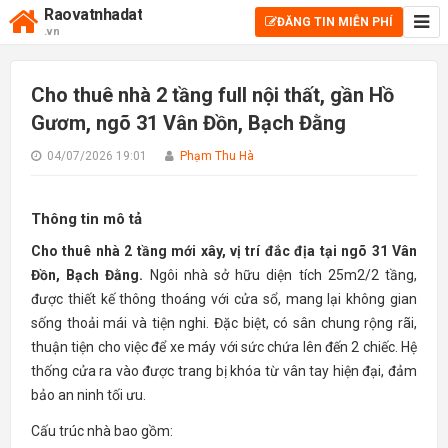
Raovatnhadat
ĐĂNG TIN MIỄN PHÍ
.vn
Cho thuê nhà 2 tầng full nội thất, gần Hồ
Gươm, ngõ 31 Vân Đồn, Bạch Đằng
04/07/2026 19:01
Phạm Thu Hà
Thông tin mô tả
Cho thuê nhà 2 tầng mới xây, vị trí đắc địa tại ngõ 31 Vân
Đồn, Bạch Đằng.
Ngôi nhà sở hữu diện tích 25m2/2 tầng,
được thiết kế thông thoáng với cửa sổ, mang lại không gian
sống thoải mái và tiện nghi. Đặc biệt, có sân chung rộng rãi,
thuận tiện cho việc để xe máy với sức chứa lên đến 2 chiếc. Hệ
thống cửa ra vào được trang bị khóa từ vân tay hiện đại, đảm
bảo an ninh tối ưu.
Cấu trúc nhà bao gồm: