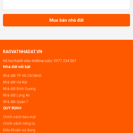
tin: Muabannhadat.com &mdash; Sàn rao vặt nhà đất uy tín 🔗 Tin gốc +
ảnh chi tiết: https://muabannhadat.com/ban-lo-dat-1
Mua bán nhà đất
RAOVATNHADAT.VN
Hỗ trợ thành viên Hotline/zalo:
0977 234 567
Nhà đất nổi bật
Nhà đất TP. Hồ Chí Minh
Nhà đất Hà Nội
Nhà đất Bình Dương
Nhà đất Long An
Nhà đất Quận 7
QUY ĐỊNH
Chính sách bảo mật
Chính sách riêng tư
Điều khoản sử dụng