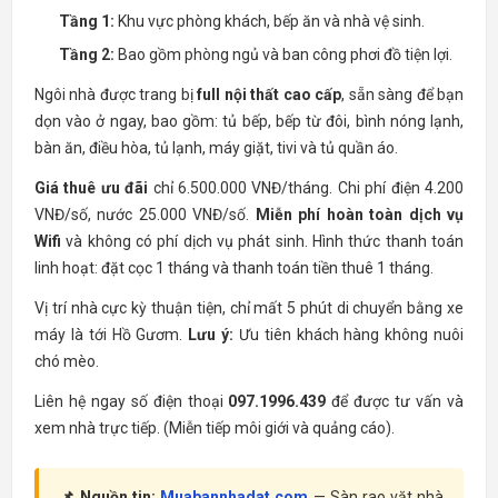
Tầng 1:
Khu vực phòng khách, bếp ăn và nhà vệ sinh.
Tầng 2:
Bao gồm phòng ngủ và ban công phơi đồ tiện lợi.
Ngôi nhà được trang bị
full nội thất cao cấp
, sẵn sàng để bạn
dọn vào ở ngay, bao gồm: tủ bếp, bếp từ đôi, bình nóng lạnh,
bàn ăn, điều hòa, tủ lạnh, máy giặt, tivi và tủ quần áo.
Giá thuê ưu đãi
chỉ 6.500.000 VNĐ/tháng. Chi phí điện 4.200
VNĐ/số, nước 25.000 VNĐ/số.
Miễn phí hoàn toàn dịch vụ
Wifi
và không có phí dịch vụ phát sinh. Hình thức thanh toán
linh hoạt: đặt cọc 1 tháng và thanh toán tiền thuê 1 tháng.
Vị trí nhà cực kỳ thuận tiện, chỉ mất 5 phút di chuyển bằng xe
máy là tới Hồ Gươm.
Lưu ý:
Ưu tiên khách hàng không nuôi
chó mèo.
Liên hệ ngay số điện thoại
097.1996.439
để được tư vấn và
xem nhà trực tiếp. (Miễn tiếp môi giới và quảng cáo).
📌 Nguồn tin:
Muabannhadat.com
— Sàn rao vặt nhà