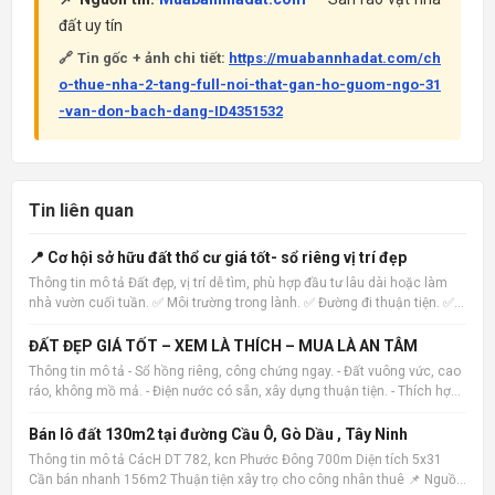
đất uy tín
🔗 Tin gốc + ảnh chi tiết:
https://muabannhadat.com/ch
o-thue-nha-2-tang-full-noi-that-gan-ho-guom-ngo-31
-van-don-bach-dang-ID4351532
Tin liên quan
📍 Cơ hội sở hữu đất thổ cư giá tốt- sổ riêng vị trí đẹp
Thông tin mô tả Đất đẹp, vị trí dễ tìm, phù hợp đầu tư lâu dài hoặc làm
nhà vườn cuối tuần. ✅ Môi trường trong lành. ✅ Đường đi thuận tiện. ✅
Pháp lý rõ ràng. ✅ Hỗ trợ xem đất trực tiếp. Inbox để được gửi hình ảnh
và vị trí. 📌 Nguồn tin: Muabannhadat
ĐẤT ĐẸP GIÁ TỐT – XEM LÀ THÍCH – MUA LÀ AN TÂM
Thông tin mô tả - Sổ hồng riêng, công chứng ngay. - Đất vuông vức, cao
ráo, không mồ mả. - Điện nước có sẵn, xây dựng thuận tiện. - Thích hợp
xây nhà ở, nhà vườn hoặc đầu tư lâu dài. 📌 Nguồn tin:
Muabannhadat.com &mdash; Sàn rao vặt nhà đất uy tín 🔗
Bán lô đất 130m2 tại đường Cầu Ô, Gò Dầu , Tây Ninh
Thông tin mô tả CácH DT 782, kcn Phước Đông 700m Diện tích 5x31
Cần bán nhanh 156m2 Thuận tiện xây trọ cho công nhân thuê 📌 Nguồn