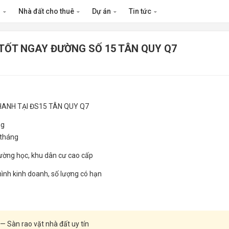
n
Nhà đất cho thuê
Dự án
Tin tức
 TỐT NGAY ĐƯỜNG SỐ 15 TÂN QUY Q7
NHANH TẠI ĐS15 TÂN QUY Q7
ng
/tháng
rường học, khu dân cư cao cấp
ình kinh doanh, số lượng có hạn
— Sàn rao vặt nhà đất uy tín