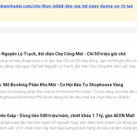
uabannhadat.com/cho-thue-mbkd-dep-gia-tot-ngay-duong-so-15-tan
Nguyễn Lộ Trạch, đối diện Chợ Cống Mới - Chỉ 50 triệu giữ chỗ
vàng sở hữu Shophouse vị trí đắc địa: Chỉ với 50 triệu đồng , bạn có thể giữ chỗ ch
 đẳng cấp ngay mặt tiền Nguyễn Lộ Trạch, đối diện Chợ Cống Mới sầm uất. Đây 
ư trước khi mở bán
: Mở Booking Phân Khu Mới - Cơ Hội Đầu Tư Shophouse Vàng
thức mở booking phân khu mới tại Richmond Phú Xuân - Cơ hội vàng cho nhà đầu 
 Shophouse Richmond Phú Xuân đang nổi lên như một lựa chọn đầu tư và kinh
n sản phẩm nổi bật: Vị trí đắ
 Giáp - Dòng tiền 500 triệu/năm, chiết khấu 1.7 tỷ, gần AEON Mall
 shophouse đắc địa trên tuyến Võ Nguyên Giáp, tâm điểm kinh doanh sôi động bậ
 sầm uất. Vị trí chiến lược này đảm bảo lượng khách hàng dồi dào và tiềm năng ki
 hoàn thiện 100%, sẵ