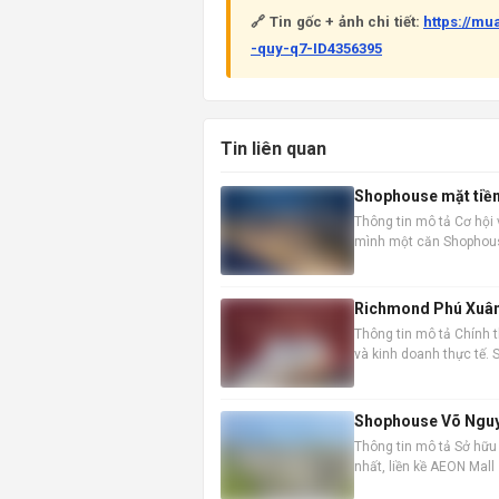
🔗 Tin gốc + ảnh chi tiết:
https://m
-quy-q7-ID4356395
Tin liên quan
Shophouse mặt tiền 
Thông tin mô tả Cơ hội 
mình một căn Shophouse
thời điểm vàng để đầu t
Richmond Phú Xuân
Thông tin mô tả Chính 
và kinh doanh thực tế.
doanh hấp dẫn. Thông ti
Shophouse Võ Nguyên
Thông tin mô tả Sở hữu
nhất, liền kề AEON Mall
doanh vượt trội. Nhà đã