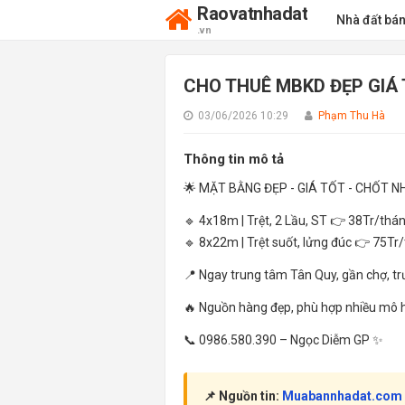
Raovatnhadat
Nhà đất bá
.vn
CHO THUÊ MBKD ĐẸP GIÁ
03/06/2026 10:29
Phạm Thu Hà
Thông tin mô tả
🌟 MẶT BẰNG ĐẸP - GIÁ TỐT - CHỐT 
🔹 4x18m | Trệt, 2 Lầu, ST 👉 38Tr/thá
🔹 8x22m | Trệt suốt, lửng đúc 👉 75Tr
📍 Ngay trung tâm Tân Quy, gần chợ, t
🔥 Nguồn hàng đẹp, phù hợp nhiều mô h
📞 0986.580.390 – Ngọc Diễm GP ✨
📌 Nguồn tin:
Muabannhadat.com