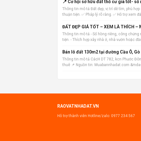
📍 Cơ hội sở hữu đất thổ cư giá tốt- sổ 
Thông tin mô tả Đất đẹp, vị trí dễ tìm, phù h
thuận tiện. ✅ Pháp lý rõ ràng. ✅ Hỗ trợ xem đấ
ĐẤT ĐẸP GIÁ TỐT – XEM LÀ THÍCH –
Thông tin mô tả - Sổ hồng riêng, công chứng 
tiện. - Thích hợp xây nhà ở, nhà vườn hoặc đ
Bán lô đất 130m2 tại đường Cầu Ô, Gò 
Thông tin mô tả CácH DT 782, kcn Phước Đôn
thuê 📌 Nguồn tin: Muabannhadat.com &mdash; 
https://muabannhadat.com/ban-lo-dat-1
RAOVATNHADAT.VN
Hỗ trợ thành viên Hotline/zalo:
0977 234 567