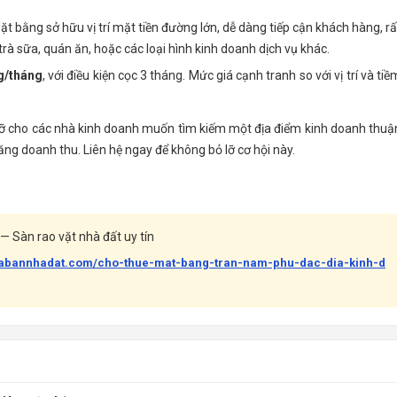
t bằng sở hữu vị trí mặt tiền đường lớn, dễ dàng tiếp cận khách hàng, rấ
rà sữa, quán ăn, hoặc các loại hình kinh doanh dịch vụ khác.
g/tháng
, với điều kiện cọc 3 tháng. Mức giá cạnh tranh so với vị trí và tiề
 lỡ cho các nhà kinh doanh muốn tìm kiếm một địa điểm kinh doanh thuậ
tăng doanh thu. Liên hệ ngay để không bỏ lỡ cơ hội này.
— Sàn rao vặt nhà đất uy tín
uabannhadat.com/cho-thue-mat-bang-tran-nam-phu-dac-dia-kinh-d