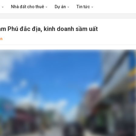
n
Nhà đất cho thuê
Dự án
Tin tức
m Phú đắc địa, kinh doanh sầm uất
ân