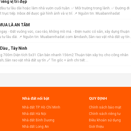
riêng vị trí đẹp
ợp đầu tư lâu dài hoặc làm nhà vườn cuối tuần. ✅ Môi trường trong lành. ✅ Đường đi
t trực tiếp. Inbox để được gửi hình ảnh và vị trí. 📌 Nguồn tin: Muabannhadat
 MUA LÀ AN TÂM
ngay. - Đất vuông vức, cao ráo, không mồ mả. - Điện nước có sẵn, xây dựng thuận
ầu tư lâu dài. 📌 Nguồn tin: Muabannhadat.com &mdash; Sàn rao vặt nhà đất uy tín 
Dầu , Tây Ninh
g 700m Diện tích 5x31 Cần bán nhanh 156m2 Thuận tiện xây trọ cho công nhân
Sàn rao vặt nhà đất uy tín 🔗 Tin gốc + ảnh chi tiết:
Nhà đất nổi bật
QUY ĐỊNH
Nhà đất TP. Hồ Chí Minh
Chính sách bảo mật
Nhà đất Hà Nội
Chính sách riêng tư
Nhà đất Bình Dương
Điều khoản sử dụng
Nhà đất Long An
Giới thiệu