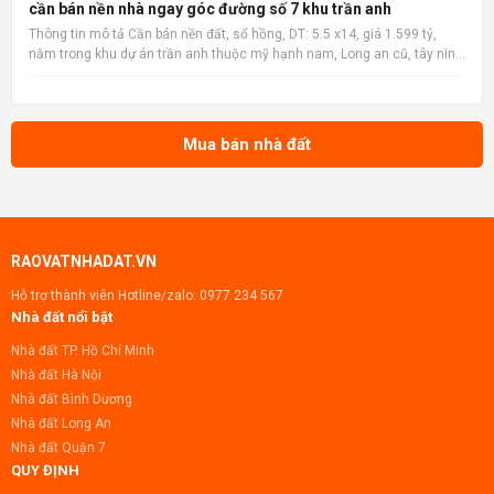
nhà đất uy tín 🔗 Tin gốc + ảnh chi tiết: https://muabann
cần bán nền nhà ngay góc đường số 7 khu trần anh
Thông tin mô tả Cần bán nền đất, sổ hồng, DT: 5.5 x14, giá 1.599 tỷ,
nằm trong khu dự án trần anh thuộc mỹ hạnh nam, Long an cũ, tây ninh
mới sau này, xây dựng tự do, khu vực đông dân cư, có thể tách làm 3
xây dựng nhà bán lẻ cho công nhân cần mua nh
Mua bán nhà đất
RAOVATNHADAT.VN
Hỗ trợ thành viên Hotline/zalo:
0977 234 567
Nhà đất nổi bật
Nhà đất TP. Hồ Chí Minh
Nhà đất Hà Nội
Nhà đất Bình Dương
Nhà đất Long An
Nhà đất Quận 7
QUY ĐỊNH