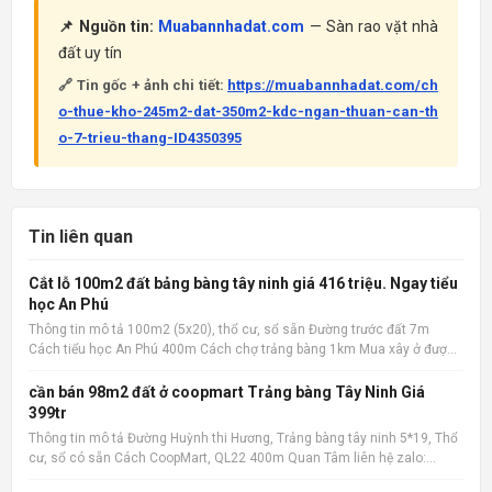
📌 Nguồn tin:
Muabannhadat.com
— Sàn rao vặt nhà
đất uy tín
🔗 Tin gốc + ảnh chi tiết:
https://muabannhadat.com/ch
o-thue-kho-245m2-dat-350m2-kdc-ngan-thuan-can-th
o-7-trieu-thang-ID4350395
Tin liên quan
Cắt lỗ 100m2 đất bảng bàng tây ninh giá 416 triệu. Ngay tiểu
học An Phú
Thông tin mô tả 100m2 (5x20), thổ cư, sổ sẵn Đường trước đất 7m
Cách tiểu học An Phú 400m Cách chợ trảng bàng 1km Mua xây ở được
liền Quan tâm liên hệ: 036.727.4148 📌 Nguồn tin: Muabannhadat.com
&mdash; Sàn rao vặt nhà đất uy tín 🔗 Tin gốc + ảnh chi
cần bán 98m2 đất ở coopmart Trảng bàng Tây Ninh Giá
399tr
Thông tin mô tả Đường Huỳnh thi Hương, Trảng bàng tây ninh 5*19, Thổ
cư, sổ có sẵn Cách CoopMart, QL22 400m Quan Tâm liên hệ zalo:
036.727.4148 📌 Nguồn tin: Muabannhadat.com &mdash; Sàn rao vặt