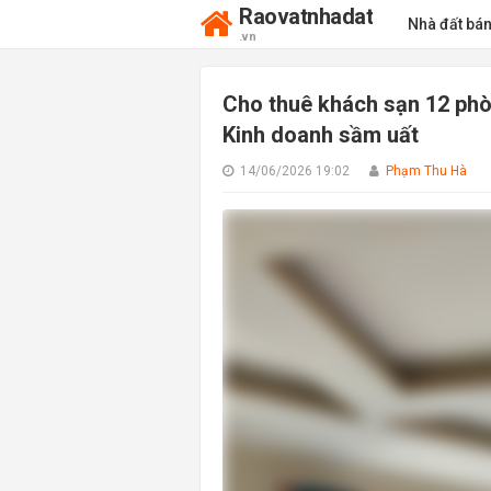
Raovatnhadat
Nhà đất bá
.vn
Cho thuê khách sạn 12 phò
Kinh doanh sầm uất
14/06/2026 19:02
Phạm Thu Hà