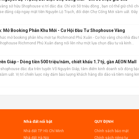
vàng sở hữu Shophouse vị trí đắc địa: Chỉ với 50 triệu đồng , bạn có thể giữ chỗ ch
 đẳng cấp ngay mặt tiền Nguyễn Lộ Trạch, đối diện Chợ Cống Mới sầm uất. Đây 
ư trước khi mở bán
: Mở Booking Phân Khu Mới - Cơ Hội Đầu Tư Shophouse Vàng
thức mở booking phân khu mới tại Richmond Phú Xuân - Cơ hội vàng cho nhà đầu 
 Shophouse Richmond Phú Xuân đang nổi lên như một lựa chọn đầu tư và kinh
n sản phẩm nổi bật: Vị trí đắ
 Giáp - Dòng tiền 500 triệu/năm, chiết khấu 1.7 tỷ, gần AEON Mall
 shophouse đắc địa trên tuyến Võ Nguyên Giáp, tâm điểm kinh doanh sôi động bậ
 sầm uất. Vị trí chiến lược này đảm bảo lượng khách hàng dồi dào và tiềm năng ki
 hoàn thiện 100%, sẵ
Nhà đất nổi bật
QUY ĐỊNH
Nhà đất TP. Hồ Chí Minh
Chính sách bảo mật
Nhà đất Hà Nội
Chính sách riêng tư