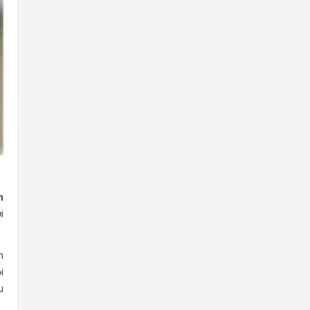
n
i
n
i
u