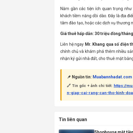
Nằm gần các tiện ích quan trọng nh
khách tiềm năng dồi dào. Đây là địa đi
tâm đào tạo, hoặc các dịch vụ thương 
Giá thuê hấp dẫn: 30 triệu đồng/tháng
Liên hệ ngay
Mr. Khang qua số điện 
chính chủ và khám phá thêm nhiều sản
nhận ký gửi nhà đất, cho thuê mặt bằng
📌 Nguồn tin:
Muabannhadat.com
🔗 Tin gốc + ảnh chi tiết:
https://m
n-giap-cai-rang-can-tho-kinh-do
Tin liên quan
Shophouse mặt tiền 