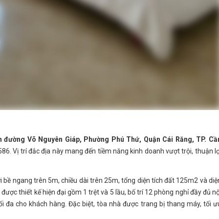
ền đường Võ Nguyên Giáp, Phường Phú Thứ, Quận Cái Răng, TP. Cầ
86. Vị trí đắc địa này mang đến tiềm năng kinh doanh vượt trội, thuận lợ
i bề ngang trên 5m, chiều dài trên 25m, tổng diện tích đất 125m2 và diệ
ược thiết kế hiện đại gồm 1 trệt và 5 lầu, bố trí 12 phòng nghỉ đầy đủ nộ
ối đa cho khách hàng. Đặc biệt, tòa nhà được trang bị thang máy, tối ư