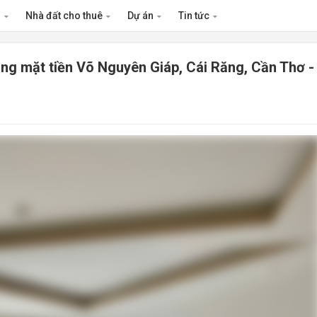
n
Nhà đất cho thuê
Dự án
Tin tức
ng mặt tiền Võ Nguyên Giáp, Cái Răng, Cần Thơ -