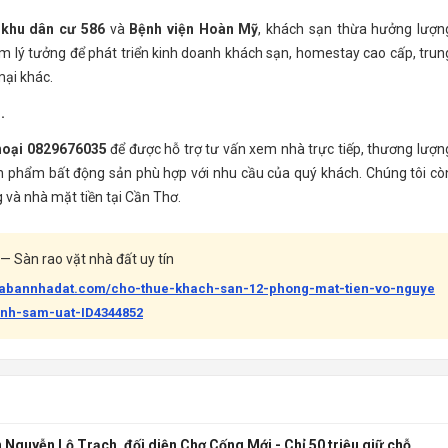
ư
khu dân cư 586
và
Bệnh viện Hoàn Mỹ
, khách sạn thừa hưởng lượn
ểm lý tưởng để phát triển kinh doanh khách sạn, homestay cao cấp, trun
mại khác.
.
thoại 0829676035
để được hỗ trợ tư vấn xem nhà trực tiếp, thương lượn
 phẩm bất động sản phù hợp với nhu cầu của quý khách. Chúng tôi cò
 và nhà mặt tiền tại Cần Thơ.
— Sàn rao vặt nhà đất uy tín
uabannhadat.com/cho-thue-khach-san-12-phong-mat-tien-vo-nguye
anh-sam-uat-ID4344852
Nguyễn Lộ Trạch, đối diện Chợ Cống Mới - Chỉ 50 triệu giữ chỗ