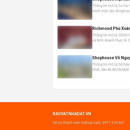
Thông tin mô tả Cơ hội 
mình một căn Shophouse
thời điểm vàng để đầu t
Richmond Phú Xuân
Thông tin mô tả Chính 
và kinh doanh thực tế.
doanh hấp dẫn. Thông ti
Shophouse Võ Nguyên
Thông tin mô tả Sở hữu
nhất, liền kề AEON Mall
doanh vượt trội. Nhà đã
RAOVATNHADAT.VN
Hỗ trợ thành viên Hotline/zalo:
0977 234 567