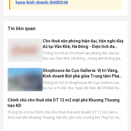
hang-kinh-doanh-ID4353134
Tin liên quan
Cho thuê văn phòng hiện đại, tiện nghi đầy
đủ tại Văn Khê, Hà Đông - Diện tích đa
dạng
Thông tin mô tả Cho thuê văn phòng đắc địa tại
khu vực Văn Khê, Hà Đông , mang đến không gian
làm việc lý tưởng cho mọi loại hình doanh nghiệp.
Với diện tích linh hoạt từ 200m2, 300m2 đến
Shophouse An Cựu Galleria: Vị trí Vàng,
600m2, chúng tôi đáp ứng mọi nhu cầu về quy mô
Kinh doanh Bứt phá giữa Trung tâm Phát
và loại hình vă
triển Mới Huế
Thông tin mô tả Shophouse An Cựu Galleria tọa
lạc tại vị trí đắc địa, ngay đối diện AEON Mall Huế,
khu vực chiến lược được định hướng trở thành
trung tâm mua sắm và giải trí sầm uất bậc nhất
Chính chủ cho thuê nhà DT 12 m2 mặt phố Khương Thượng
thành phố. Với lưu lượng người qua lại lớn, đây là
tiện KD
lợi thế
Thông tin mô tả Chính chủ cho thuê nhà kinh doanh DT 12 m2 (4m x
3m) mặt phố Khương Thượng, tiện KD, gần chợ, trường ĐH Thủy lợi, Học
viện Ngân hàng, ĐH Y, ĐH Công đoàn, trường Mầm non Ngã Tư Sở, Mipec
Tower, ngân hàng, bệnh viện... LH chính chủ: 090