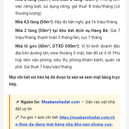
việc riêng biệt, sử dụng riêng, giá thuê 8 triệu/tháng (có
thương lượng).
Nhà 4,5 tầng (50m²):
Đầy đủ tiện nghi, giá 16 triệu/tháng.
Nhà 2 tầng (50m²) tại khu đất dịch vụ Hàng Bè:
Giá 7
triệu/tháng, thanh toán 3 tháng/lần, cọc 1 tháng.
Nhà lô góc (65m², DTXD 500m²):
Vị trí kinh doanh đắc
địa trên đường lớn, view thoáng 3 mặt, tiện đỗ xe ô tô. Phù
hợp làm văn phòng, siêu thị, phòng khám bệnh, quán cà
phê. Giá thuê 7 triệu/sàn/tháng.
Mọi chi tiết xin liên hệ để được tư vấn và xem mặt bằng trực
tiếp.
📌 Nguồn tin:
Muabannhadat.com
— Sàn rao vặt nhà
đất uy tín
🔗 Tin gốc + ảnh chi tiết:
https://muabannhadat.com/ch
o-thue-da-dang-mat-bang-nha-kho-van-phong-cua-