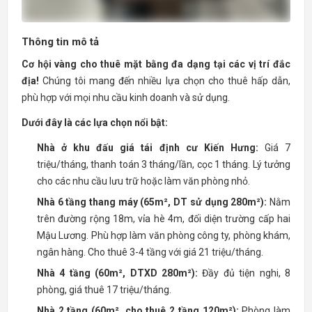
Thông tin mô tả
Cơ hội vàng cho thuê mặt bằng đa dạng tại các vị trí đắc
địa!
Chúng tôi mang đến nhiều lựa chọn cho thuê hấp dẫn,
phù hợp với mọi nhu cầu kinh doanh và sử dụng.
Dưới đây là các lựa chọn nổi bật:
Nhà ở khu đấu giá tái định cư Kiến Hưng:
Giá 7
triệu/tháng, thanh toán 3 tháng/lần, cọc 1 tháng. Lý tưởng
cho các nhu cầu lưu trữ hoặc làm văn phòng nhỏ.
Nhà 6 tầng thang máy (65m², DT sử dụng 280m²):
Nằm
trên đường rộng 18m, vỉa hè 4m, đối diện trường cấp hai
Mậu Lương. Phù hợp làm văn phòng công ty, phòng khám,
ngân hàng. Cho thuê 3-4 tầng với giá 21 triệu/tháng.
Nhà 4 tầng (60m², DTXD 280m²):
Đầy đủ tiện nghi, 8
phòng, giá thuê 17 triệu/tháng.
Nhà 2 tầng (60m², cho thuê 2 tầng 120m²):
Phòng làm