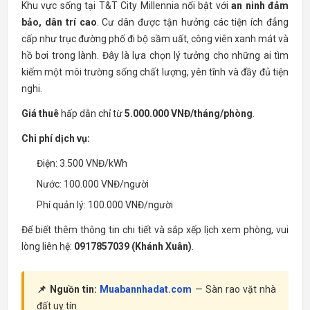
Khu vực sống tại T&T City Millennia nổi bật với
an ninh đảm
bảo, dân trí cao
. Cư dân được tận hưởng các tiện ích đẳng
cấp như trục đường phố đi bộ sầm uất, công viên xanh mát và
hồ bơi trong lành. Đây là lựa chọn lý tưởng cho những ai tìm
kiếm một môi trường sống chất lượng, yên tĩnh và đầy đủ tiện
nghi.
Giá thuê
hấp dẫn chỉ từ
5.000.000 VNĐ/tháng/phòng
.
Chi phí dịch vụ:
Điện: 3.500 VNĐ/kWh
Nước: 100.000 VNĐ/người
Phí quản lý: 100.000 VNĐ/người
Để biết thêm thông tin chi tiết và sắp xếp lịch xem phòng, vui
lòng liên hệ:
0917857039 (Khánh Xuân)
.
📌 Nguồn tin:
Muabannhadat.com
— Sàn rao vặt nhà
đất uy tín