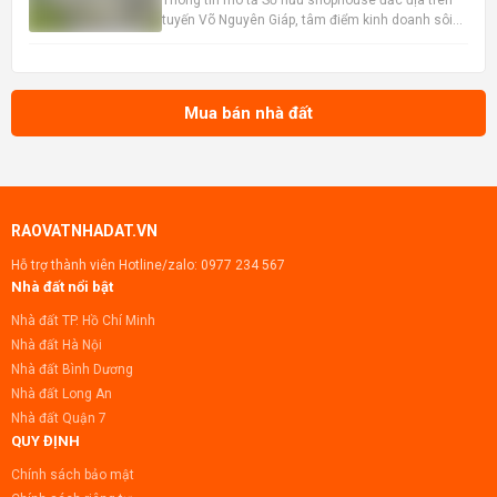
Thông tin mô tả Sở hữu shophouse đắc địa trên
tuyến Võ Nguyên Giáp, tâm điểm kinh doanh sôi
động bậc nhất, liền kề AEON Mall sầm uất. Vị trí
chiến lược này đảm bảo lượng khách hàng dồi
dào và tiềm năng kinh doanh vượt trội. Nhà đã
hoàn thiện 100%, sẵ
Mua bán nhà đất
RAOVATNHADAT.VN
Hỗ trợ thành viên Hotline/zalo:
0977 234 567
Nhà đất nổi bật
Nhà đất TP. Hồ Chí Minh
Nhà đất Hà Nội
Nhà đất Bình Dương
Nhà đất Long An
Nhà đất Quận 7
QUY ĐỊNH
Chính sách bảo mật