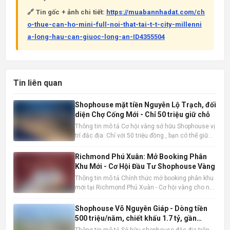
🔗 Tin gốc + ảnh chi tiết:
https://muabannhadat.com/ch
o-thue-can-ho-mini-full-noi-that-tai-t-t-city-millenni
a-long-hau-can-giuoc-long-an-ID4355504
Tin liên quan
Shophouse mặt tiền Nguyễn Lộ Trạch, đối
diện Chợ Cống Mới - Chỉ 50 triệu giữ chỗ
Thông tin mô tả Cơ hội vàng sở hữu Shophouse vị
trí đắc địa: Chỉ với 50 triệu đồng , bạn có thể giữ
chỗ cho mình một căn Shophouse đẳng cấp ngay
mặt tiền Nguyễn Lộ Trạch, đối diện Chợ Cống Mới
Richmond Phú Xuân: Mở Booking Phân
sầm uất. Đây là thời điểm vàng để đầu tư trước khi
Khu Mới - Cơ Hội Đầu Tư Shophouse Vàng
mở bán
Thông tin mô tả Chính thức mở booking phân khu
mới tại Richmond Phú Xuân - Cơ hội vàng cho nhà
đầu tư và kinh doanh thực tế. Shophouse
Richmond Phú Xuân đang nổi lên như một lựa
Shophouse Võ Nguyên Giáp - Dòng tiền
chọn đầu tư và kinh doanh hấp dẫn. Thông tin sản
500 triệu/năm, chiết khấu 1.7 tỷ, gần
phẩm nổi bật: Vị trí đắ
AEON Mall