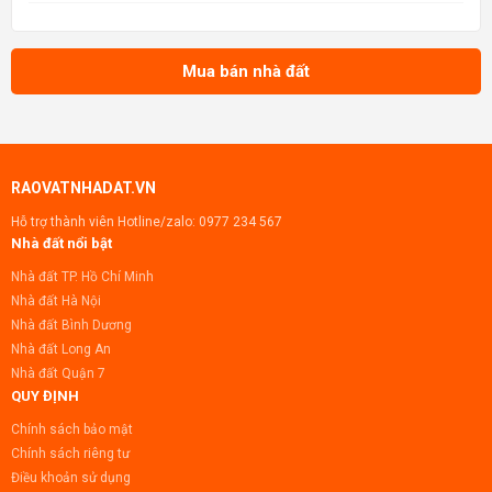
chiến lược này đảm bảo lượng khách hàng dồi
dào và tiềm năng kinh doanh vượt trội. Nhà đã
hoàn thiện 100%, sẵ
Mua bán nhà đất
RAOVATNHADAT.VN
Hỗ trợ thành viên Hotline/zalo:
0977 234 567
Nhà đất nổi bật
Nhà đất TP. Hồ Chí Minh
Nhà đất Hà Nội
Nhà đất Bình Dương
Nhà đất Long An
Nhà đất Quận 7
QUY ĐỊNH
Chính sách bảo mật
Chính sách riêng tư
Điều khoản sử dụng