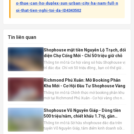
o-thue-can-ho-duplex-sun-urban-city-ha-nam-full-n
oi-that-tien-nghi-toi-da-ID4343502
Tin liên quan
Shophouse mặt tiền Nguyễn Lộ Trạch, đối
diện Chợ Cống Mới - Chỉ 50 triệu giữ chỗ
Thông tin mô tả Cơ hội vàng sở hữu Shophouse vị
trí đắc địa: Chỉ với 50 triệu đồng , bạn có thể giữ
chỗ cho mình một căn Shophouse đẳng cấp ngay
mặt tiền Nguyễn Lộ Trạch, đối diện Chợ Cống Mới
Richmond Phú Xuân: Mở Booking Phân
sầm uất. Đây là thời điểm vàng để đầu tư trước khi
Khu Mới - Cơ Hội Đầu Tư Shophouse Vàng
mở bán
Thông tin mô tả Chính thức mở booking phân khu
mới tại Richmond Phú Xuân - Cơ hội vàng cho nhà
đầu tư và kinh doanh thực tế. Shophouse
Richmond Phú Xuân đang nổi lên như một lựa
Shophouse Võ Nguyên Giáp - Dòng tiền
chọn đầu tư và kinh doanh hấp dẫn. Thông tin sản
500 triệu/năm, chiết khấu 1.7 tỷ, gần
phẩm nổi bật: Vị trí đắ
AEON Mall
Thông tin mô tả Sở hữu shophouse đắc địa trên
tuyến Võ Nguyên Giáp, tâm điểm kinh doanh sôi
động bậc nhất, liền kề AEON Mall sầm uất. Vị trí