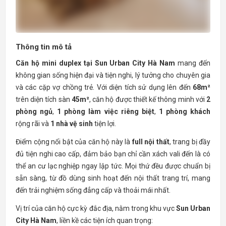
Thông tin mô tả
Căn hộ mini duplex tại Sun Urban City Hà Nam
mang đến
không gian sống hiện đại và tiện nghi, lý tưởng cho chuyên gia
và các cặp vợ chồng trẻ. Với diện tích sử dụng lên đến
68m²
trên diện tích sàn
45m²
, căn hộ được thiết kế thông minh với
2
phòng ngủ
,
1 phòng làm việc riêng biệt
,
1 phòng khách
rộng rãi và
1 nhà vệ sinh
tiện lợi.
Điểm cộng nổi bật của căn hộ này là
full nội thất
, trang bị đầy
đủ tiện nghi cao cấp, đảm bảo bạn chỉ cần xách vali đến là có
thể an cư lạc nghiệp ngay lập tức. Mọi thứ đều được chuẩn bị
sẵn sàng, từ đồ dùng sinh hoạt đến nội thất trang trí, mang
đến trải nghiệm sống đẳng cấp và thoải mái nhất.
Vị trí của căn hộ cực kỳ đắc địa, nằm trong khu vực
Sun Urban
City Hà Nam
, liền kề các tiện ích quan trọng: