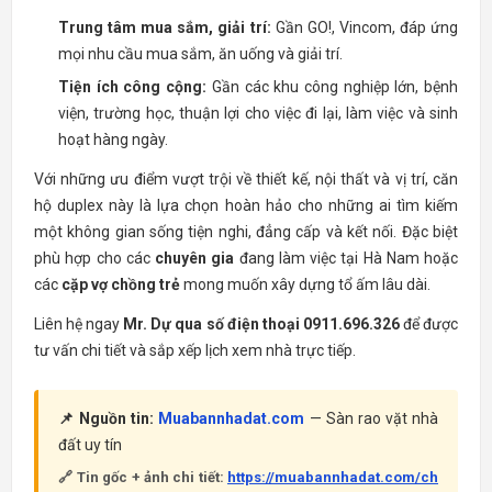
Trung tâm mua sắm, giải trí:
Gần GO!, Vincom, đáp ứng
mọi nhu cầu mua sắm, ăn uống và giải trí.
Tiện ích công cộng:
Gần các khu công nghiệp lớn, bệnh
viện, trường học, thuận lợi cho việc đi lại, làm việc và sinh
hoạt hàng ngày.
Với những ưu điểm vượt trội về thiết kế, nội thất và vị trí, căn
hộ duplex này là lựa chọn hoàn hảo cho những ai tìm kiếm
một không gian sống tiện nghi, đẳng cấp và kết nối. Đặc biệt
phù hợp cho các
chuyên gia
đang làm việc tại Hà Nam hoặc
các
cặp vợ chồng trẻ
mong muốn xây dựng tổ ấm lâu dài.
Liên hệ ngay
Mr. Dự qua số điện thoại 0911.696.326
để được
tư vấn chi tiết và sắp xếp lịch xem nhà trực tiếp.
📌 Nguồn tin:
Muabannhadat.com
— Sàn rao vặt nhà
đất uy tín
🔗 Tin gốc + ảnh chi tiết:
https://muabannhadat.com/ch