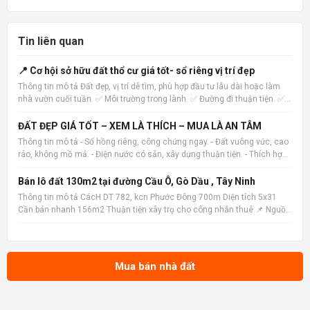
Tin liên quan
📍 Cơ hội sở hữu đất thổ cư giá tốt- sổ riêng vị trí đẹp
Thông tin mô tả Đất đẹp, vị trí dễ tìm, phù hợp đầu tư lâu dài hoặc làm
nhà vườn cuối tuần. ✅ Môi trường trong lành. ✅ Đường đi thuận tiện. ✅
Pháp lý rõ ràng. ✅ Hỗ trợ xem đất trực tiếp. Inbox để được gửi hình ảnh
và vị trí. 📌 Nguồn tin: Muabannhadat
ĐẤT ĐẸP GIÁ TỐT – XEM LÀ THÍCH – MUA LÀ AN TÂM
Thông tin mô tả - Sổ hồng riêng, công chứng ngay. - Đất vuông vức, cao
ráo, không mồ mả. - Điện nước có sẵn, xây dựng thuận tiện. - Thích hợp
xây nhà ở, nhà vườn hoặc đầu tư lâu dài. 📌 Nguồn tin:
Muabannhadat.com &mdash; Sàn rao vặt nhà đất uy tín 🔗
Bán lô đất 130m2 tại đường Cầu Ô, Gò Dầu , Tây Ninh
Thông tin mô tả CácH DT 782, kcn Phước Đông 700m Diện tích 5x31
Cần bán nhanh 156m2 Thuận tiện xây trọ cho công nhân thuê 📌 Nguồn
tin: Muabannhadat.com &mdash; Sàn rao vặt nhà đất uy tín 🔗 Tin gốc +
ảnh chi tiết: https://muabannhadat.com/ban-lo-dat-1
Mua bán nhà đất