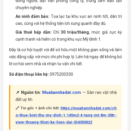
đông người, đặt văn phòng công ty, trung tâm đào tạo
chuyên nghiệp.
An ninh đảm bảo:
Tọa lạc tại khu vực an ninh tốt, dân trí
cao, cùng với hệ thống tiện ích xung quanh đầy đủ.
Giá thuê hấp dẫn:
Chỉ
30 triệu/tháng
, mức giá cực kỳ
cạnh tranh và hiếm có trong khu vực Mỹ Đình 1.
Đây là cơ hội tuyệt vời để sở hữu một không gian sống và làm
việc đẳng cấp với mức chi phí hợp lý. Liên hệ ngay để không bỏ
lỡ cơ hội xem nhà và nhận tư vấn chi tiết.
Số điện thoại liên hệ:
0975200330
📌 Nguồn tin:
Muabannhadat.com
— Sàn rao vặt nhà
đất uy tín
🔗 Tin gốc + ảnh chi tiết:
https://muabannhadat.com/ch
o-thue-biet-thu-my-dinh-1-145m2-4-tang-mt-8m-30tr-
view-thoang-thiet-ke-hien-dai-ID4350022