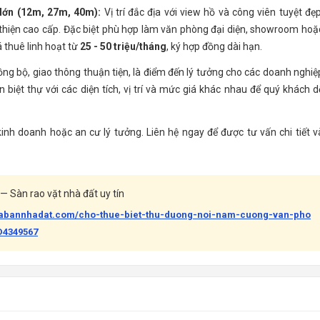
lớn (12m, 27m, 40m):
Vị trí đắc địa với view hồ và công viên tuyệt đẹp
 thiện cao cấp. Đặc biệt phù hợp làm văn phòng đại diện, showroom hoặ
 thuê linh hoạt từ
25 - 50 triệu/tháng
, ký hợp đồng dài hạn.
ng bộ, giao thông thuận tiện, là điểm đến lý tưởng cho các doanh nghiệ
n biệt thự với các diện tích, vị trí và mức giá khác nhau để quý khách d
inh doanh hoặc an cư lý tưởng. Liên hệ ngay để được tư vấn chi tiết v
— Sàn rao vặt nhà đất uy tín
uabannhadat.com/cho-thue-biet-thu-duong-noi-nam-cuong-van-pho
D4349567