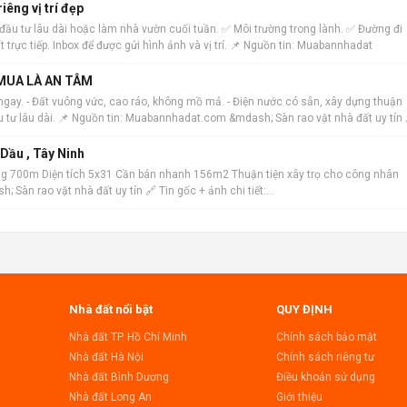
riêng vị trí đẹp
ợp đầu tư lâu dài hoặc làm nhà vườn cuối tuần. ✅ Môi trường trong lành. ✅ Đường đi
t trực tiếp. Inbox để được gửi hình ảnh và vị trí. 📌 Nguồn tin: Muabannhadat
 MUA LÀ AN TÂM
ngay. - Đất vuông vức, cao ráo, không mồ mả. - Điện nước có sẵn, xây dựng thuận
ầu tư lâu dài. 📌 Nguồn tin: Muabannhadat.com &mdash; Sàn rao vặt nhà đất uy tín 
Dầu , Tây Ninh
g 700m Diện tích 5x31 Cần bán nhanh 156m2 Thuận tiện xây trọ cho công nhân
Sàn rao vặt nhà đất uy tín 🔗 Tin gốc + ảnh chi tiết:
Nhà đất nổi bật
QUY ĐỊNH
Nhà đất TP. Hồ Chí Minh
Chính sách bảo mật
Nhà đất Hà Nội
Chính sách riêng tư
Nhà đất Bình Dương
Điều khoản sử dụng
Nhà đất Long An
Giới thiệu