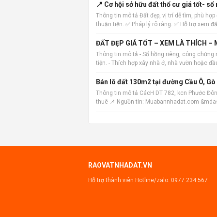
📍 Cơ hội sở hữu đất thổ cư giá tốt- sổ 
Thông tin mô tả Đất đẹp, vị trí dễ tìm, phù h
thuận tiện. ✅ Pháp lý rõ ràng. ✅ Hỗ trợ xem đấ
ĐẤT ĐẸP GIÁ TỐT – XEM LÀ THÍCH –
Thông tin mô tả - Sổ hồng riêng, công chứng 
tiện. - Thích hợp xây nhà ở, nhà vườn hoặc đ
Bán lô đất 130m2 tại đường Cầu Ô, Gò 
Thông tin mô tả CácH DT 782, kcn Phước Đôn
thuê 📌 Nguồn tin: Muabannhadat.com &mdash; 
https://muabannhadat.com/ban-lo-dat-1
RAOVATNHADAT.VN
Hỗ trợ thành viên Hotline/zalo:
0977 234 567