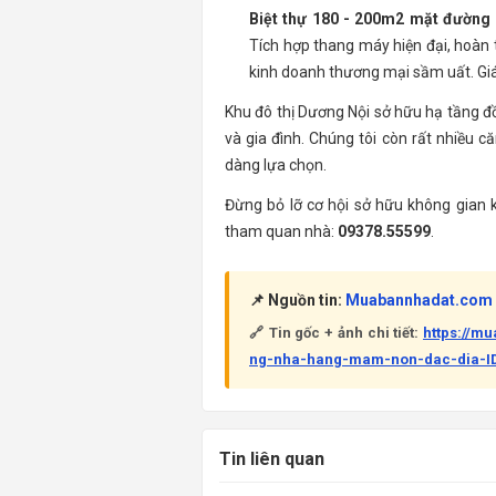
Biệt thự 180 - 200m2 mặt đường 
Tích hợp thang máy hiện đại, hoàn
kinh doanh thương mại sầm uất. Giá
Khu đô thị Dương Nội sở hữu hạ tầng đồ
và gia đình. Chúng tôi còn rất nhiều că
dàng lựa chọn.
Đừng bỏ lỡ cơ hội sở hữu không gian k
tham quan nhà:
09378.55599
.
📌 Nguồn tin:
Muabannhadat.com
🔗 Tin gốc + ảnh chi tiết:
https://m
ng-nha-hang-mam-non-dac-dia-I
Tin liên quan