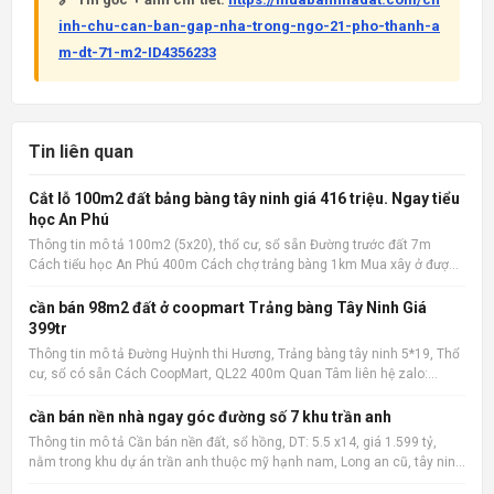
inh-chu-can-ban-gap-nha-trong-ngo-21-pho-thanh-a
m-dt-71-m2-ID4356233
Tin liên quan
Cắt lỗ 100m2 đất bảng bàng tây ninh giá 416 triệu. Ngay tiểu
học An Phú
Thông tin mô tả 100m2 (5x20), thổ cư, sổ sẵn Đường trước đất 7m
Cách tiểu học An Phú 400m Cách chợ trảng bàng 1km Mua xây ở được
liền Quan tâm liên hệ: 036.727.4148 📌 Nguồn tin: Muabannhadat.com
&mdash; Sàn rao vặt nhà đất uy tín 🔗 Tin gốc + ảnh chi
cần bán 98m2 đất ở coopmart Trảng bàng Tây Ninh Giá
399tr
Thông tin mô tả Đường Huỳnh thi Hương, Trảng bàng tây ninh 5*19, Thổ
cư, sổ có sẵn Cách CoopMart, QL22 400m Quan Tâm liên hệ zalo:
036.727.4148 📌 Nguồn tin: Muabannhadat.com &mdash; Sàn rao vặt
nhà đất uy tín 🔗 Tin gốc + ảnh chi tiết: https://muabann
cần bán nền nhà ngay góc đường số 7 khu trần anh
Thông tin mô tả Cần bán nền đất, sổ hồng, DT: 5.5 x14, giá 1.599 tỷ,
nằm trong khu dự án trần anh thuộc mỹ hạnh nam, Long an cũ, tây ninh
mới sau này, xây dựng tự do, khu vực đông dân cư, có thể tách làm 3