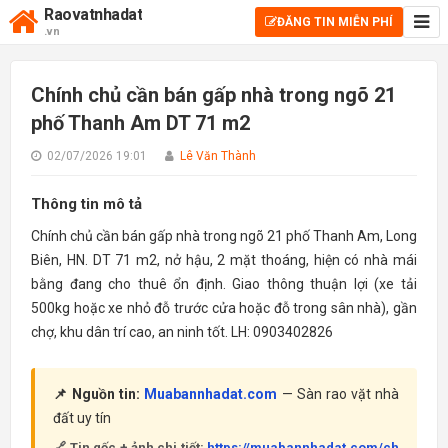
Raovatnhadat
ĐĂNG TIN MIỄN PHÍ
.vn
Chính chủ cần bán gấp nhà trong ngõ 21
phố Thanh Am DT 71 m2
02/07/2026 19:01
Lê Văn Thành
Thông tin mô tả
Chính chủ cần bán gấp nhà trong ngõ 21 phố Thanh Am, Long
Biên, HN. DT 71 m2, nở hậu, 2 mặt thoáng, hiện có nhà mái
bằng đang cho thuê ổn định. Giao thông thuận lợi (xe tải
500kg hoặc xe nhỏ đỗ trước cửa hoặc đỗ trong sân nhà), gần
chợ, khu dân trí cao, an ninh tốt. LH: 0903402826
📌 Nguồn tin:
Muabannhadat.com
— Sàn rao vặt nhà
đất uy tín
🔗 Tin gốc + ảnh chi tiết:
https://muabannhadat.com/ch