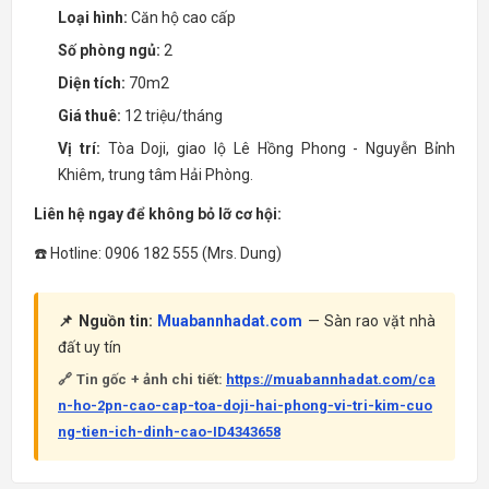
Loại hình:
Căn hộ cao cấp
Số phòng ngủ:
2
Diện tích:
70m2
Giá thuê:
12 triệu/tháng
Vị trí:
Tòa Doji, giao lộ Lê Hồng Phong - Nguyễn Bỉnh
Khiêm, trung tâm Hải Phòng.
Liên hệ ngay để không bỏ lỡ cơ hội:
☎️ Hotline: 0906 182 555 (Mrs. Dung)
📌 Nguồn tin:
Muabannhadat.com
— Sàn rao vặt nhà
đất uy tín
🔗 Tin gốc + ảnh chi tiết:
https://muabannhadat.com/ca
n-ho-2pn-cao-cap-toa-doji-hai-phong-vi-tri-kim-cuo
ng-tien-ich-dinh-cao-ID4343658