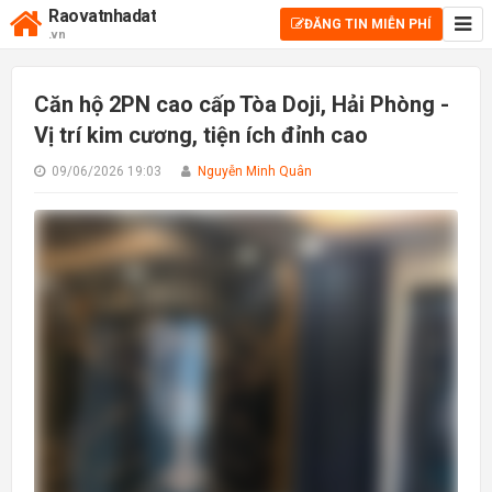
Raovatnhadat
ĐĂNG TIN MIỄN PHÍ
.vn
Căn hộ 2PN cao cấp Tòa Doji, Hải Phòng -
Vị trí kim cương, tiện ích đỉnh cao
09/06/2026 19:03
Nguyễn Minh Quân