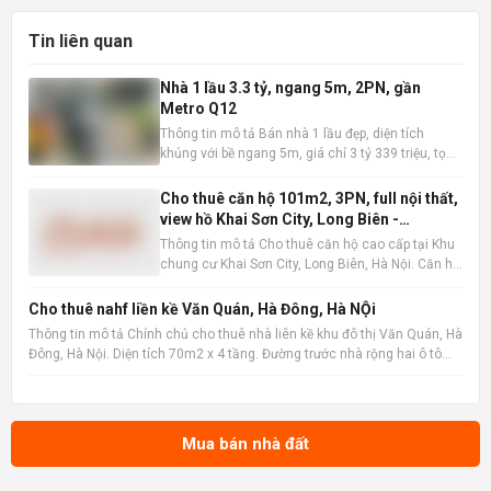
Tin liên quan
Nhà 1 lầu 3.3 tỷ, ngang 5m, 2PN, gần
Metro Q12
Thông tin mô tả Bán nhà 1 lầu đẹp, diện tích
khủng với bề ngang 5m, giá chỉ 3 tỷ 339 triệu, tọa
lạc tại vị trí đắc địa gần siêu thị Metro, Quận 12.
Thông tin chi tiết: Giá bán: 3 tỷ 339 triệu đồng.
Cho thuê căn hộ 101m2, 3PN, full nội thất,
Diện tích: Kích thước 5,1m x 8,5m, diện tích công
view hồ Khai Sơn City, Long Biên -
nh
16tr/tháng
Thông tin mô tả Cho thuê căn hộ cao cấp tại Khu
chung cư Khai Sơn City, Long Biên, Hà Nội. Căn hộ
tọa lạc tại tầng trung, sở hữu tầm nhìn thoáng
đãng ra hồ điều hòa, mang đến không gian sống
Cho thuê nahf liền kề Văn Quán, Hà Đông, Hà NỘi
trong lành và thư thái. Với diện tích sàn rộng rãi
Thông tin mô tả Chính chủ cho thuê nhà liên kề khu đô thị Văn Quán, Hà
101m2 ,
Đông, Hà Nội. Diện tích 70m2 x 4 tầng. Đường trước nhà rộng hai ô tô
tránh nhau, có vỉa hè. Vị trí gần hồ Văn Quán. gần trường học, chợ, siêu
thị , gần ga đường sắt metro, bến xe
Mua bán nhà đất