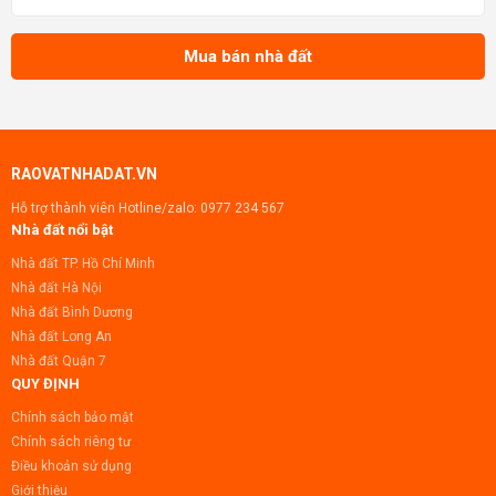
chiến lược này đảm bảo lượng khách hàng dồi
dào và tiềm năng kinh doanh vượt trội. Nhà đã
hoàn thiện 100%, sẵ
Mua bán nhà đất
RAOVATNHADAT.VN
Hỗ trợ thành viên Hotline/zalo:
0977 234 567
Nhà đất nổi bật
Nhà đất TP. Hồ Chí Minh
Nhà đất Hà Nội
Nhà đất Bình Dương
Nhà đất Long An
Nhà đất Quận 7
QUY ĐỊNH
Chính sách bảo mật
Chính sách riêng tư
Điều khoản sử dụng
Giới thiệu