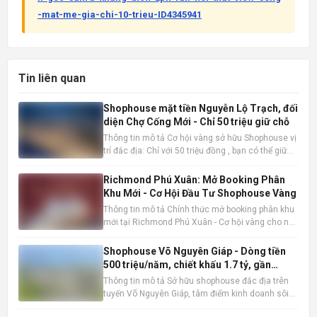
-mat-me-gia-chi-10-trieu-ID4345941
Tin liên quan
Shophouse mặt tiền Nguyễn Lộ Trạch, đối
diện Chợ Cống Mới - Chỉ 50 triệu giữ chỗ
Thông tin mô tả Cơ hội vàng sở hữu Shophouse vị
trí đắc địa: Chỉ với 50 triệu đồng , bạn có thể giữ
chỗ cho mình một căn Shophouse đẳng cấp ngay
mặt tiền Nguyễn Lộ Trạch, đối diện Chợ Cống Mới
Richmond Phú Xuân: Mở Booking Phân
sầm uất. Đây là thời điểm vàng để đầu tư trước khi
Khu Mới - Cơ Hội Đầu Tư Shophouse Vàng
mở bán
Thông tin mô tả Chính thức mở booking phân khu
mới tại Richmond Phú Xuân - Cơ hội vàng cho nhà
đầu tư và kinh doanh thực tế. Shophouse
Richmond Phú Xuân đang nổi lên như một lựa
Shophouse Võ Nguyên Giáp - Dòng tiền
chọn đầu tư và kinh doanh hấp dẫn. Thông tin sản
500 triệu/năm, chiết khấu 1.7 tỷ, gần
phẩm nổi bật: Vị trí đắ
AEON Mall
Thông tin mô tả Sở hữu shophouse đắc địa trên
tuyến Võ Nguyên Giáp, tâm điểm kinh doanh sôi
động bậc nhất, liền kề AEON Mall sầm uất. Vị trí