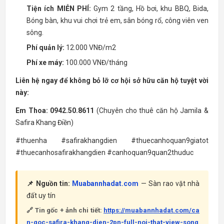
Tiện ích MIỄN PHÍ:
Gym 2 tầng, Hồ bơi, khu BBQ, Bida,
Bóng bàn, khu vui chơi trẻ em, sân bóng rổ, công viên ven
sông.
Phí quản lý:
12.000 VNĐ/m2
Phí xe máy:
100.000 VNĐ/tháng
Liên hệ ngay để không bỏ lỡ cơ hội sở hữu căn hộ tuyệt vời
này:
Em Thoa: 0942.50.8611
(Chuyên cho thuê căn hộ Jamila &
Safira Khang Điền)
#thuenha #safirakhangdien #thuecanhoquan9giatot
#thuecanhosafirakhangdien #canhoquan9quan2thuduc
📌 Nguồn tin:
Muabannhadat.com
— Sàn rao vặt nhà
đất uy tín
🔗 Tin gốc + ảnh chi tiết:
https://muabannhadat.com/ca
n-goc-safira-khang-dien-2pn-full-noi-that-view-song