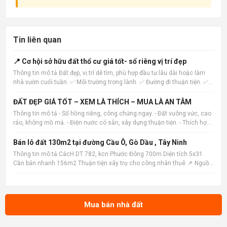
Tin liên quan
📍 Cơ hội sở hữu đất thổ cư giá tốt- sổ riêng vị trí đẹp
Thông tin mô tả Đất đẹp, vị trí dễ tìm, phù hợp đầu tư lâu dài hoặc làm
nhà vườn cuối tuần. ✅ Môi trường trong lành. ✅ Đường đi thuận tiện. ✅
Pháp lý rõ ràng. ✅ Hỗ trợ xem đất trực tiếp. Inbox để được gửi hình ảnh
và vị trí. 📌 Nguồn tin: Muabannhadat
ĐẤT ĐẸP GIÁ TỐT – XEM LÀ THÍCH – MUA LÀ AN TÂM
Thông tin mô tả - Sổ hồng riêng, công chứng ngay. - Đất vuông vức, cao
ráo, không mồ mả. - Điện nước có sẵn, xây dựng thuận tiện. - Thích hợp
xây nhà ở, nhà vườn hoặc đầu tư lâu dài. 📌 Nguồn tin:
Muabannhadat.com &mdash; Sàn rao vặt nhà đất uy tín 🔗
Bán lô đất 130m2 tại đường Cầu Ô, Gò Dầu , Tây Ninh
Thông tin mô tả CácH DT 782, kcn Phước Đông 700m Diện tích 5x31
Cần bán nhanh 156m2 Thuận tiện xây trọ cho công nhân thuê 📌 Nguồn
tin: Muabannhadat.com &mdash; Sàn rao vặt nhà đất uy tín 🔗 Tin gốc +
ảnh chi tiết: https://muabannhadat.com/ban-lo-dat-1
Mua bán nhà đất