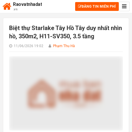
Raovatnhadat
ĐĂNG TIN MIỄN PHÍ
.vn
Biệt thự Starlake Tây Hồ Tây duy nhất nhìn
hồ, 350m2, H11-SV350, 3.5 tầng
11/06/2026 19:02
Phạm Thu Hà