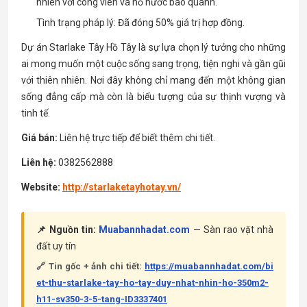
nhiên với công viên và hồ nước bao quanh.
Tình trạng pháp lý: Đã đóng 50% giá trị hợp đồng.
Dự án Starlake Tây Hồ Tây là sự lựa chọn lý tưởng cho những
ai mong muốn một cuộc sống sang trọng, tiện nghi và gần gũi
với thiên nhiên. Nơi đây không chỉ mang đến một không gian
sống đẳng cấp mà còn là biểu tượng của sự thịnh vượng và
tinh tế.
Giá bán:
Liên hệ trực tiếp để biết thêm chi tiết.
Liên hệ:
0382562888
Website:
http://starlaketayhotay.vn/
📌 Nguồn tin:
Muabannhadat.com
— Sàn rao vặt nhà
đất uy tín
🔗 Tin gốc + ảnh chi tiết:
https://muabannhadat.com/bi
et-thu-starlake-tay-ho-tay-duy-nhat-nhin-ho-350m2-
h11-sv350-3-5-tang-ID3337401