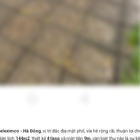
 Geleximco - Hà Đông
, vị trí đắc địa mặt phố, vỉa hè rộng rãi, thuận lợi ch
diện tích
144m2
, thiết kế
4 tầng
và mặt tiền
9m
, căn biệt thự này là sự kế