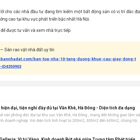
lỡ cho các nhà đầu tư đang tìm kiếm một bất động sản có vị trí đắc địa
ởng cao tại khu vực phát triển bậc nhất Hà Nội.
để được tư vấn và xem nhà trực tiếp.
— Sàn rao vặt nhà đất uy tín
uabannhadat.com/ban-toa-nha-10-tang-duong-khue-cau-giay-dong-t
-ID4350903
hiện đại, tiện nghi đầy đủ tại Văn Khê, Hà Đông - Diện tích đa dạng
uê văn phòng đắc địa tại khu vực Văn Khê, Hà Đông , mang đến không gian làm vi
ình doanh nghiệp. Với diện tích linh hoạt từ 200m2, 300m2 đến 600m2, chúng tôi
 quy mô và loại hình vă
lleria: Vị trí Vàng, Kinh doanh Bứt phá giữa Trung tâm Phát triển