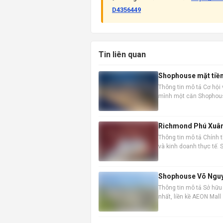
D4356449
Tin liên quan
Shophouse mặt tiền 
Thông tin mô tả Cơ hội 
mình một căn Shophouse
thời điểm vàng để đầu t
Richmond Phú Xuân
Thông tin mô tả Chính 
và kinh doanh thực tế.
doanh hấp dẫn. Thông ti
Shophouse Võ Nguyên
Thông tin mô tả Sở hữu
nhất, liền kề AEON Mall
doanh vượt trội. Nhà đã