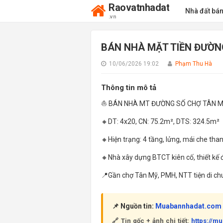
Raovatnhadat
Nhà đất bá
.vn
BÁN NHÀ MẶT TIỀN ĐƯỜN
10/06/2026 19:02
Phạm Thu Hà
Thông tin mô tả
⛵ BÁN NHÀ MT ĐƯỜNG SỐ CHỢ TÂN 
🔸DT: 4x20, CN: 75.2m², DTS: 324.5m²
🔸Hiện trạng: 4 tầng, lửng, mái che tha
🔸Nhà xây dựng BTCT kiên cố, thiết kế
📍Gần chợ Tân Mỹ, PMH, NTT tiện di ch
📌 Nguồn tin:
Muabannhadat.com
🔗 Tin gốc + ảnh chi tiết:
https://