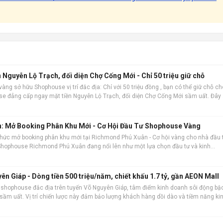
Nguyễn Lộ Trạch, đối diện Chợ Cống Mới - Chỉ 50 triệu giữ chỗ
vàng sở hữu Shophouse vị trí đắc địa: Chỉ với 50 triệu đồng , bạn có thể giữ chỗ ch
 đẳng cấp ngay mặt tiền Nguyễn Lộ Trạch, đối diện Chợ Cống Mới sầm uất. Đây 
ư trước khi mở bán
: Mở Booking Phân Khu Mới - Cơ Hội Đầu Tư Shophouse Vàng
thức mở booking phân khu mới tại Richmond Phú Xuân - Cơ hội vàng cho nhà đầu 
 Shophouse Richmond Phú Xuân đang nổi lên như một lựa chọn đầu tư và kinh
n sản phẩm nổi bật: Vị trí đắ
 Giáp - Dòng tiền 500 triệu/năm, chiết khấu 1.7 tỷ, gần AEON Mall
 shophouse đắc địa trên tuyến Võ Nguyên Giáp, tâm điểm kinh doanh sôi động bậ
 sầm uất. Vị trí chiến lược này đảm bảo lượng khách hàng dồi dào và tiềm năng ki
 hoàn thiện 100%, sẵ