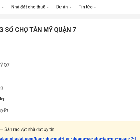
n
Nhà đất cho thuê
Dự án
Tin tức
G SỐ CHỢ TÂN MỸ QUẬN 7
MỸ Q7
ng
 đẹp
uyển
— Sàn rao vặt nhà đất uy tín
muabannhadat.com/ban-nha-mat-tien-duong-so-cho-tan-my-quan-7-I