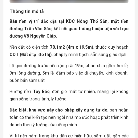
Thông tin mô tả
Bán nền vị trí đắc địa tại KDC Nông Thổ Sản, mặt tiền
đường Trần Văn Sắc, kết nối giao thông thuận tiện với trục
đường Võ Nguyên Giáp.
Nền đất có diện tích
78.1m2 (4m x 19.5m)
, thuộc quy hoạch
ODT (Đất ở tại đô thị)
, pháp lý minh bạch, sẵn sàng giao dịch.
Lộ giới đường trước nền rộng rãi
19m
, phân chia gồm 5m lề,
9m lòng đường, 5m lề, đảm bảo việc di chuyển, kinh doanh,
buôn bán sầm uất.
Hướng nền
Tây Bắc
, đón gió mát tự nhiên, mang lại không
gian sống trong lành, lý tưởng.
Đặc biệt, khu vực này cho phép xây dựng tự do
, bạn hoàn
toàn có thể kiến tạo nên ngôi nhà mơ ước hoặc phát triển kinh
doanh theo ý tưởng của riêng mình.
Vị trí nền nằm trong khu dân cư hiện hữu, sầm uất, gần các