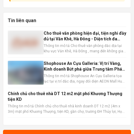
Tin liên quan
Cho thuê văn phòng hiện đại, tiện nghi đầy
đủ tại Văn Khê, Hà Đông - Diện tích đa
dạng
Thông tin mô tả Cho thuê văn phòng đắc địa tại
khu vực Văn Khê, Hà Đông , mang đến không gian
làm việc lý tưởng cho mọi loại hình doanh nghiệp.
Với diện tích linh hoạt từ 200m2, 300m2 đến
Shophouse An Cựu Galleria: Vị trí Vàng,
600m2, chúng tôi đáp ứng mọi nhu cầu về quy mô
Kinh doanh Bứt phá giữa Trung tâm Phát
và loại hình vă
triển Mới Huế
Thông tin mô tả Shophouse An Cựu Galleria tọa
lạc tại vị trí đắc địa, ngay đối diện AEON Mall Huế,
khu vực chiến lược được định hướng trở thành
trung tâm mua sắm và giải trí sầm uất bậc nhất
Chính chủ cho thuê nhà DT 12 m2 mặt phố Khương Thượng
thành phố. Với lưu lượng người qua lại lớn, đây là
tiện KD
lợi thế
Thông tin mô tả Chính chủ cho thuê nhà kinh doanh DT 12 m2 (4m x
3m) mặt phố Khương Thượng, tiện KD, gần chợ, trường ĐH Thủy lợi, Học
viện Ngân hàng, ĐH Y, ĐH Công đoàn, trường Mầm non Ngã Tư Sở, Mipec
Tower, ngân hàng, bệnh viện... LH chính chủ: 090