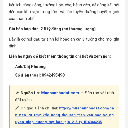
tiện ích công cộng, trường học, chợ, bệnh viện, dễ dàng kết nối
đến các khu vực trung tâm và các tuyến đường huyết mạch
của thành phố.
Giá bán hấp dẫn: 2.5 tỷ đồng (có thương lượng).
Đây là cơ hội đầu tư sinh lời hoặc an cư lý tưởng cho mọi gia
đình.
Liên hệ ngay để biết thêm thông tin chi tiết và xem nền:
Anh/Chị Phương
Số điện thoại: 0942495498
📌 Nguồn tin:
Muabannhadat.com
— Sàn rao vặt nhà
đất uy tín
🔗 Tin gốc + ảnh chi tiết:
https://muabannhadat.com/ba
n-nen-78-1m2-kdc-nong-tho-san-tran-van-sac-vo-ng
uyen-giap-huong-tay-bac-gia-2-5-ty-ID4344235