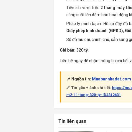
Tiện ích vượt trội:
2 thang máy tố
công suất lớn đảm bảo hoạt động liê
Pháp lý minh bạch: Hồ sơ đầy đủ
Giấy phép kinh doanh (GPKD), Giấ
Sổ đỏ lâu dài, chính chủ, sẵn sàng g
Giá bán: 320 tỷ
.
Liên hệ ngay để nhận thông tin chi tiết 
📌 Nguồn tin:
Muabannhadat.com
🔗 Tin gốc + ảnh chi tiết:
https://m
m2-11-tang-320-ty-ID4312631
Tin liên quan