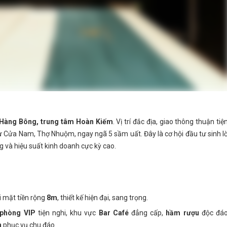
 Hàng Bông, trung tâm Hoàn Kiếm
. Vị trí đắc địa, giao thông thuận tiện
ư Cửa Nam, Thợ Nhuộm, ngay ngã 5 sầm uất. Đây là cơ hội đầu tư sinh lờ
ng và hiệu suất kinh doanh cực kỳ cao.
i mặt tiền rộng
8m
, thiết kế hiện đại, sang trọng.
 phòng VIP
tiện nghi, khu vực
Bar Café
đẳng cấp,
hầm rượu
độc đáo
n
phục vụ chu đáo.