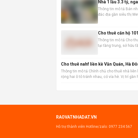
Nhà 1 lầu 3.3 tỷ, n
Thông tin mô tả Bán nhà 
đắc địa gần siêu thị Met
5,1m x 8,5m, diện tích 
Cho thuê căn hộ 101m
Thông tin mô tả Cho thu
tại tầng trung, sở hữu 
thái. Với diện tích sàn 
Cho thuê nahf liền kề Văn Quán, Hà Đô
Thông tin mô tả Chính chủ cho thuê nhà liên 
rộng hai ô tô tránh nhau, có vỉa hè. Vị trí gầ
RAOVATNHADAT.VN
Hỗ trợ thành viên Hotline/zalo:
0977 234 567