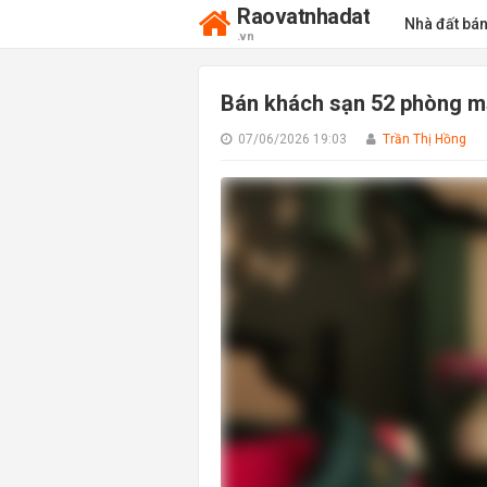
Raovatnhadat
Nhà đất bá
.vn
Bán khách sạn 52 phòng mặ
07/06/2026 19:03
Trần Thị Hồng