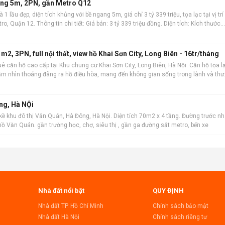
gang 5m, 2PN, gần Metro Q12
1 lầu đẹp, diện tích khủng với bề ngang 5m, giá chỉ 3 tỷ 339 triệu, tọa lạc tại vị trí
ro, Quận 12. Thông tin chi tiết: Giá bán: 3 tỷ 339 triệu đồng. Diện tích: Kích thước
công nh
2, 3PN, full nội thất, view hồ Khai Sơn City, Long Biên - 16tr/tháng
ê căn hộ cao cấp tại Khu chung cư Khai Sơn City, Long Biên, Hà Nội. Căn hộ tọa l
tầm nhìn thoáng đãng ra hồ điều hòa, mang đến không gian sống trong lành và thư
rộng rãi 101m2 ,
ng, Hà NỘi
kề khu đô thị Văn Quán, Hà Đông, Hà Nội. Diện tích 70m2 x 4 tầng. Đường trước n
n hồ Văn Quán. gần trường học, chợ, siêu thị , gần ga đường sắt metro, bến xe
Nhà đất nổi bật
QUY ĐỊNH
Nhà đất TP. Hồ Chí Minh
Chính sách bảo mật
Nhà đất Hà Nội
Chính sách riêng tư