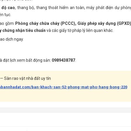
c độ cao
, thang bộ, thang thoát hiểm an toàn, máy phát điện dự phòn
n tục.
 bao gồm
Phòng cháy chữa cháy (PCCC), Giấy phép xây dựng (GPXD)
y chứng nhận tiêu chuẩn
và các giấy tờ pháp lý liên quan khác.
iao dịch ngay.
và đặt lịch xem bất động sản:
0989438787
.
— Sàn rao vặt nhà đất uy tín
uabannhadat.com/ban-khach-san-52-phong-mat-pho-hang-bong-220