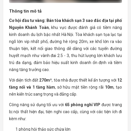
Thông tin mô tả
Cơ hội đầu tư vàng: Bán tòa khách sạn 3 sao đắc địa tại phố
Nguyễn Khánh Toàn
, khu vực được đánh giá có tiềm năng
kinh doanh du lịch bậc nhất Hà Nội. Tòa khách sạn tọa lạc tại
ngõ lớn vip nhất phố, đường hè rộng 20m, xe khổ lớn ra vào
thuận tiện, kết nối giao thông dễ dàng với các tuyến đường
huyết mạch như vành đai 2.5 - 3, thu hút lượng lớn khách lưu
trú đa dạng, đảm bảo hiệu suất kinh doanh ổn định và tiềm
năng tăng trưởng cao.
Với diện tích đất
270m²
, tòa nhà được thiết kế ấn tượng với
12
tầng nổi và 1 tầng hầm
, sở hữu mặt tiền rộng rãi
10m
, tạo
nên kiến trúc sang trọng và đẳng cấp.
Công năng sử dụng tối ưu với
65 phòng nghỉ VIP
được trang
bị nội thất hiện đại, tiện nghi cao cấp, cùng với các tiện ích đi
kèm như:
1 phòng hội thảo sức chứa lớn