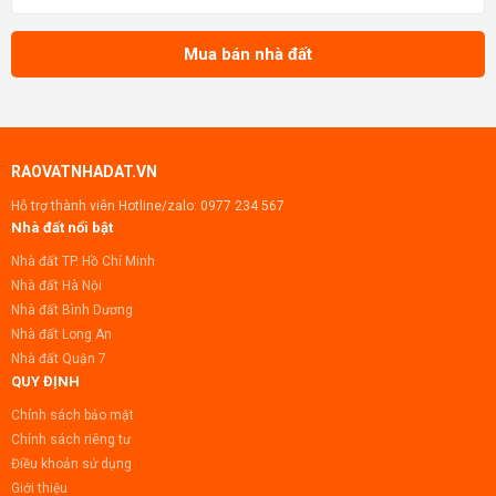
ảnh chi tiết: https://muabannhadat.com/ban-lo-dat-1
Mua bán nhà đất
RAOVATNHADAT.VN
Hỗ trợ thành viên Hotline/zalo:
0977 234 567
Nhà đất nổi bật
Nhà đất TP. Hồ Chí Minh
Nhà đất Hà Nội
Nhà đất Bình Dương
Nhà đất Long An
Nhà đất Quận 7
QUY ĐỊNH
Chính sách bảo mật
Chính sách riêng tư
Điều khoản sử dụng
Giới thiệu