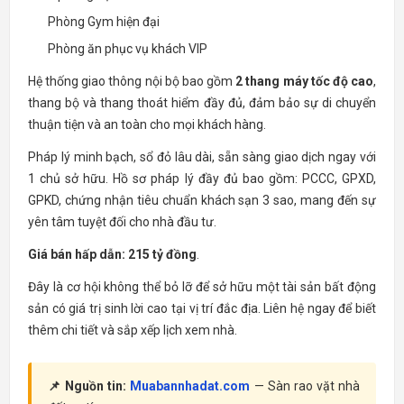
Phòng Gym hiện đại
Phòng ăn phục vụ khách VIP
Hệ thống giao thông nội bộ bao gồm
2 thang máy tốc độ cao
,
thang bộ và thang thoát hiểm đầy đủ, đảm bảo sự di chuyển
thuận tiện và an toàn cho mọi khách hàng.
Pháp lý minh bạch, sổ đỏ lâu dài, sẵn sàng giao dịch ngay với
1 chủ sở hữu. Hồ sơ pháp lý đầy đủ bao gồm: PCCC, GPXD,
GPKD, chứng nhận tiêu chuẩn khách sạn 3 sao, mang đến sự
yên tâm tuyệt đối cho nhà đầu tư.
Giá bán hấp dẫn: 215 tỷ đồng
.
Đây là cơ hội không thể bỏ lỡ để sở hữu một tài sản bất động
sản có giá trị sinh lời cao tại vị trí đắc địa. Liên hệ ngay để biết
thêm chi tiết và sắp xếp lịch xem nhà.
📌 Nguồn tin:
Muabannhadat.com
— Sàn rao vặt nhà