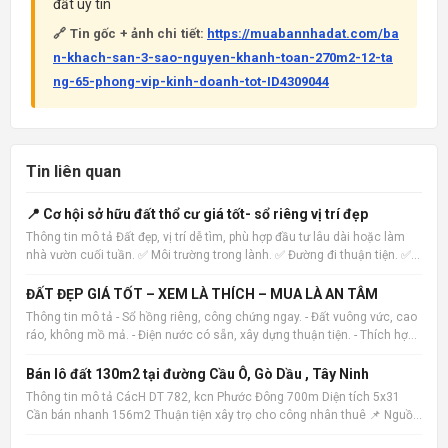
đất uy tín
🔗 Tin gốc + ảnh chi tiết:
https://muabannhadat.com/ba
n-khach-san-3-sao-nguyen-khanh-toan-270m2-12-ta
ng-65-phong-vip-kinh-doanh-tot-ID4309044
Tin liên quan
📍 Cơ hội sở hữu đất thổ cư giá tốt- sổ riêng vị trí đẹp
Thông tin mô tả Đất đẹp, vị trí dễ tìm, phù hợp đầu tư lâu dài hoặc làm
nhà vườn cuối tuần. ✅ Môi trường trong lành. ✅ Đường đi thuận tiện. ✅
Pháp lý rõ ràng. ✅ Hỗ trợ xem đất trực tiếp. Inbox để được gửi hình ảnh
và vị trí. 📌 Nguồn tin: Muabannhadat
ĐẤT ĐẸP GIÁ TỐT – XEM LÀ THÍCH – MUA LÀ AN TÂM
Thông tin mô tả - Sổ hồng riêng, công chứng ngay. - Đất vuông vức, cao
ráo, không mồ mả. - Điện nước có sẵn, xây dựng thuận tiện. - Thích hợp
xây nhà ở, nhà vườn hoặc đầu tư lâu dài. 📌 Nguồn tin:
Muabannhadat.com &mdash; Sàn rao vặt nhà đất uy tín 🔗
Bán lô đất 130m2 tại đường Cầu Ô, Gò Dầu , Tây Ninh
Thông tin mô tả CácH DT 782, kcn Phước Đông 700m Diện tích 5x31
Cần bán nhanh 156m2 Thuận tiện xây trọ cho công nhân thuê 📌 Nguồn
tin: Muabannhadat.com &mdash; Sàn rao vặt nhà đất uy tín 🔗 Tin gốc +