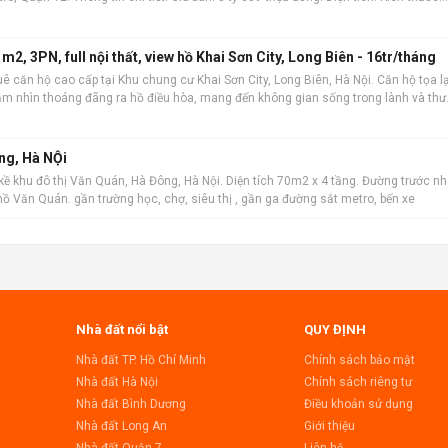
công nh
2, 3PN, full nội thất, view hồ Khai Sơn City, Long Biên - 16tr/tháng
ê căn hộ cao cấp tại Khu chung cư Khai Sơn City, Long Biên, Hà Nội. Căn hộ tọa l
tầm nhìn thoáng đãng ra hồ điều hòa, mang đến không gian sống trong lành và thư
rộng rãi 101m2 ,
ng, Hà NỘi
kề khu đô thị Văn Quán, Hà Đông, Hà Nội. Diện tích 70m2 x 4 tầng. Đường trước n
n hồ Văn Quán. gần trường học, chợ, siêu thị , gần ga đường sắt metro, bến xe
Nhà đất nổi bật
QUY ĐỊNH
Nhà đất TP. Hồ Chí Minh
Chính sách bảo mật
Nhà đất Hà Nội
Chính sách riêng tư
Nhà đất Bình Dương
Điều khoản sử dụng
Nhà đất Long An
Giới thiệu