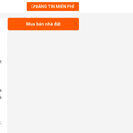
ĐĂNG TIN MIỄN PHÍ
Mua bán nhà đất
t
a
à
,