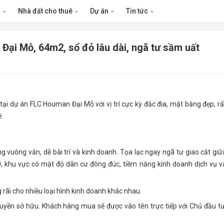
n
Nhà đất cho thuê
Dự án
Tin tức
ại Mỗ, 64m2, sổ đỏ lâu dài, ngã tư sầm uất
tại dự án FLC Houman Đại Mỗ với vị trí cực kỳ đắc địa, mặt bằng đẹp, rấ
.
 vuông vắn, dễ bài trí và kinh doanh. Tọa lạc ngay ngã tư giao cắt giữ
, khu vực có mật độ dân cư đông đúc, tiềm năng kinh doanh dịch vụ v
rãi cho nhiều loại hình kinh doanh khác nhau.
quyền sở hữu. Khách hàng mua sẽ được vào tên trực tiếp với Chủ đầu tư