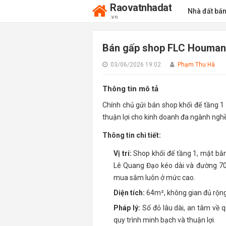
Raovatnhadat
Nhà đất bá
.vn
Bán gấp shop FLC Houman Đ
03/06/2026 19:02
Phạm Thu Hà
Thông tin mô tả
Chính chủ gửi bán shop khối đế tầng 1 
thuận lợi cho kinh doanh đa ngành nghề
Thông tin chi tiết:
Vị trí:
Shop khối đế tầng 1, mặt bằng
Lê Quang Đạo kéo dài và đường 70
mua sắm luôn ở mức cao.
Diện tích:
64m², không gian đủ rộng 
Pháp lý:
Sổ đỏ lâu dài, an tâm về 
quy trình minh bạch và thuận lợi.