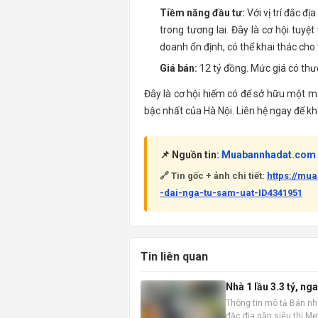
Tiềm năng đầu tư:
Với vị trí đắc đ
trong tương lai. Đây là cơ hội tu
doanh ổn định, có thể khai thác cho 
Giá bán:
12 tỷ đồng. Mức giá có thươ
Đây là cơ hội hiếm có để sở hữu một m
bậc nhất của Hà Nội. Liên hệ ngay để kh
📌 Nguồn tin:
Muabannhadat.com
🔗 Tin gốc + ảnh chi tiết:
https://m
-dai-nga-tu-sam-uat-ID4341951
Tin liên quan
Nhà 1 lầu 3.3 tỷ, n
Thông tin mô tả Bán nhà 
đắc địa gần siêu thị Met