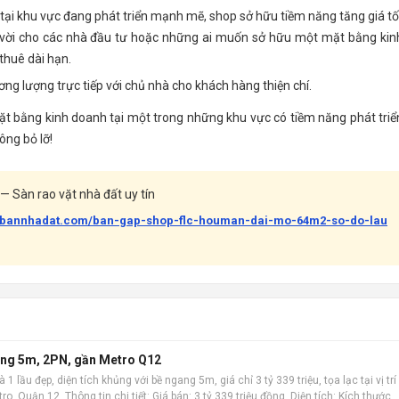
ịa tại khu vực đang phát triển mạnh mẽ, shop sở hữu tiềm năng tăng giá tố
yệt vời cho các nhà đầu tư hoặc những ai muốn sở hữu một mặt bằng kin
thuê dài hạn.
ng lượng trực tiếp với chủ nhà cho khách hàng thiện chí.
ặt bằng kinh doanh tại một trong những khu vực có tiềm năng phát triể
ông bỏ lỡ!
— Sàn rao vặt nhà đất uy tín
uabannhadat.com/ban-gap-shop-flc-houman-dai-mo-64m2-so-do-lau
gang 5m, 2PN, gần Metro Q12
1 lầu đẹp, diện tích khủng với bề ngang 5m, giá chỉ 3 tỷ 339 triệu, tọa lạc tại vị trí
ro, Quận 12. Thông tin chi tiết: Giá bán: 3 tỷ 339 triệu đồng. Diện tích: Kích thước