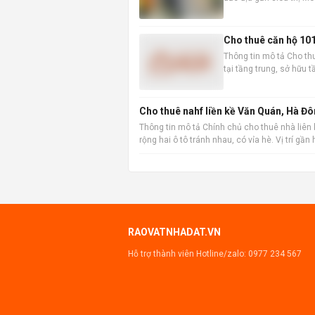
5,1m x 8,5m, diện tích 
Cho thuê căn hộ 101m
Thông tin mô tả Cho thu
tại tầng trung, sở hữu 
thái. Với diện tích sàn 
Cho thuê nahf liền kề Văn Quán, Hà Đô
Thông tin mô tả Chính chủ cho thuê nhà liên 
rộng hai ô tô tránh nhau, có vỉa hè. Vị trí gầ
RAOVATNHADAT.VN
Hỗ trợ thành viên Hotline/zalo:
0977 234 567