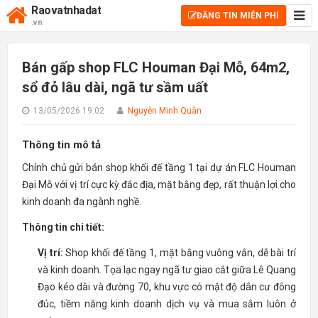
Raovatnhadat
ĐĂNG TIN MIỄN PHÍ
.vn
Bán gấp shop FLC Houman Đại Mỗ, 64m2,
sổ đỏ lâu dài, ngã tư sầm uất
13/05/2026 19:02
Nguyễn Minh Quân
Thông tin mô tả
Chính chủ gửi bán shop khối đế tầng 1 tại dự án FLC Houman
Đại Mỗ với vị trí cực kỳ đắc địa, mặt bằng đẹp, rất thuận lợi cho
kinh doanh đa ngành nghề.
Thông tin chi tiết:
Vị trí:
Shop khối đế tầng 1, mặt bằng vuông vắn, dễ bài trí
và kinh doanh. Tọa lạc ngay ngã tư giao cắt giữa Lê Quang
Đạo kéo dài và đường 70, khu vực có mật độ dân cư đông
đúc, tiềm năng kinh doanh dịch vụ và mua sắm luôn ở