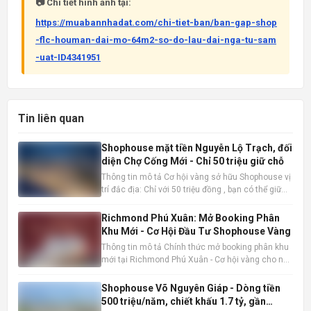
📷 Chi tiết hình ảnh tại:
https://muabannhadat.com/chi-tiet-ban/ban-gap-shop
-flc-houman-dai-mo-64m2-so-do-lau-dai-nga-tu-sam
-uat-ID4341951
Tin liên quan
Shophouse mặt tiền Nguyễn Lộ Trạch, đối
diện Chợ Cống Mới - Chỉ 50 triệu giữ chỗ
Thông tin mô tả Cơ hội vàng sở hữu Shophouse vị
trí đắc địa: Chỉ với 50 triệu đồng , bạn có thể giữ
chỗ cho mình một căn Shophouse đẳng cấp ngay
mặt tiền Nguyễn Lộ Trạch, đối diện Chợ Cống Mới
Richmond Phú Xuân: Mở Booking Phân
sầm uất. Đây là thời điểm vàng để đầu tư trước khi
Khu Mới - Cơ Hội Đầu Tư Shophouse Vàng
mở bán
Thông tin mô tả Chính thức mở booking phân khu
mới tại Richmond Phú Xuân - Cơ hội vàng cho nhà
đầu tư và kinh doanh thực tế. Shophouse
Richmond Phú Xuân đang nổi lên như một lựa
Shophouse Võ Nguyên Giáp - Dòng tiền
chọn đầu tư và kinh doanh hấp dẫn. Thông tin sản
500 triệu/năm, chiết khấu 1.7 tỷ, gần
phẩm nổi bật: Vị trí đắ