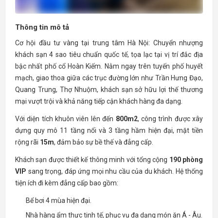
Thông tin mô tả
Cơ hội đầu tư vàng tại trung tâm Hà Nội: Chuyển nhượng
khách sạn 4 sao tiêu chuẩn quốc tế, tọa lạc tại vị trí đắc địa
bậc nhất phố cổ Hoàn Kiếm. Nằm ngay trên tuyến phố huyết
mạch, giao thoa giữa các trục đường lớn như Trần Hưng Đạo,
Quang Trung, Thợ Nhuộm, khách sạn sở hữu lợi thế thương
mại vượt trội và khả năng tiếp cận khách hàng đa dạng.
Với diện tích khuôn viên lên đến
800m2
, công trình được xây
dựng quy mô 11 tầng nổi và 3 tầng hầm hiện đại, mặt tiền
rộng rãi
15m
, đảm bảo sự bề thế và đẳng cấp.
Khách sạn được thiết kế thông minh với tổng cộng
190 phòng
VIP
sang trọng, đáp ứng mọi nhu cầu của du khách. Hệ thống
tiện ích đi kèm đẳng cấp bao gồm:
Bể bơi 4 mùa hiện đại.
Nhà hàng ẩm thực tinh tế, phục vụ đa dạng món ăn Á - Âu.