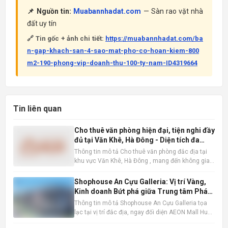
📌 Nguồn tin:
Muabannhadat.com
— Sàn rao vặt nhà
đất uy tín
🔗 Tin gốc + ảnh chi tiết:
https://muabannhadat.com/ba
n-gap-khach-san-4-sao-mat-pho-co-hoan-kiem-800
m2-190-phong-vip-doanh-thu-100-ty-nam-ID4319664
Tin liên quan
Cho thuê văn phòng hiện đại, tiện nghi đầy
đủ tại Văn Khê, Hà Đông - Diện tích đa
dạng
Thông tin mô tả Cho thuê văn phòng đắc địa tại
khu vực Văn Khê, Hà Đông , mang đến không gian
làm việc lý tưởng cho mọi loại hình doanh nghiệp.
Với diện tích linh hoạt từ 200m2, 300m2 đến
Shophouse An Cựu Galleria: Vị trí Vàng,
600m2, chúng tôi đáp ứng mọi nhu cầu về quy mô
Kinh doanh Bứt phá giữa Trung tâm Phát
và loại hình vă
triển Mới Huế
Thông tin mô tả Shophouse An Cựu Galleria tọa
lạc tại vị trí đắc địa, ngay đối diện AEON Mall Huế,
khu vực chiến lược được định hướng trở thành