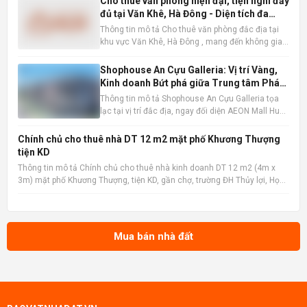
Cho thuê văn phòng hiện đại, tiện nghi đầy
đủ tại Văn Khê, Hà Đông - Diện tích đa
dạng
Thông tin mô tả Cho thuê văn phòng đắc địa tại
khu vực Văn Khê, Hà Đông , mang đến không gian
làm việc lý tưởng cho mọi loại hình doanh nghiệp.
Với diện tích linh hoạt từ 200m2, 300m2 đến
Shophouse An Cựu Galleria: Vị trí Vàng,
600m2, chúng tôi đáp ứng mọi nhu cầu về quy mô
Kinh doanh Bứt phá giữa Trung tâm Phát
và loại hình vă
triển Mới Huế
Thông tin mô tả Shophouse An Cựu Galleria tọa
lạc tại vị trí đắc địa, ngay đối diện AEON Mall Huế,
khu vực chiến lược được định hướng trở thành
trung tâm mua sắm và giải trí sầm uất bậc nhất
Chính chủ cho thuê nhà DT 12 m2 mặt phố Khương Thượng
thành phố. Với lưu lượng người qua lại lớn, đây là
tiện KD
lợi thế
Thông tin mô tả Chính chủ cho thuê nhà kinh doanh DT 12 m2 (4m x
3m) mặt phố Khương Thượng, tiện KD, gần chợ, trường ĐH Thủy lợi, Học
viện Ngân hàng, ĐH Y, ĐH Công đoàn, trường Mầm non Ngã Tư Sở, Mipec
Tower, ngân hàng, bệnh viện... LH chính chủ: 090
Mua bán nhà đất