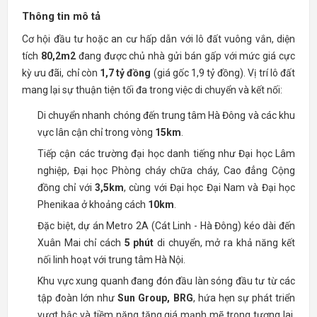
Thông tin mô tả
Cơ hội đầu tư hoặc an cư hấp dẫn với lô đất vuông vắn, diện
tích
80,2m2
đang được chủ nhà gửi bán gấp với mức giá cực
kỳ ưu đãi, chỉ còn
1,7 tỷ đồng
(giá gốc 1,9 tỷ đồng). Vị trí lô đất
mang lại sự thuận tiện tối đa trong việc di chuyển và kết nối:
Di chuyển nhanh chóng đến trung tâm Hà Đông và các khu
vực lân cận chỉ trong vòng
15km
.
Tiếp cận các trường đại học danh tiếng như Đại học Lâm
nghiệp, Đại học Phòng cháy chữa cháy, Cao đẳng Cộng
đồng chỉ với
3,5km
, cùng với Đại học Đại Nam và Đại học
Phenikaa ở khoảng cách
10km
.
Đặc biệt, dự án Metro 2A (Cát Linh - Hà Đông) kéo dài đến
Xuân Mai chỉ cách
5 phút
di chuyển, mở ra khả năng kết
nối linh hoạt với trung tâm Hà Nội.
Khu vực xung quanh đang đón đầu làn sóng đầu tư từ các
tập đoàn lớn như
Sun Group, BRG
, hứa hẹn sự phát triển
vượt bậc và tiềm năng tăng giá mạnh mẽ trong tương lai,