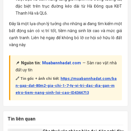
đặc biệt trên trục đường kéo dài từ Hà Đông qua KĐT
Thanh Hà và QL6.
Đây là một lựa chọn lý tưởng cho những ai đang tìm kiếm một
bất động sản có vị trí tốt, tiềm năng sinh lời cao và mức giá
cạnh tranh. Liên hệ ngay để không bỏ lỡ cơ hội sở hữu lô đất
vàng này.
📌 Nguồn tin:
Muabannhadat.com
— Sàn rao vặt nhà
đất uy tín
🔗 Tin gốc + ảnh chi tiết:
https://muabannhadat.com/ba
n-gap-dat-80m2-gia-chi-1-7-ty-vi-tri-dac-dia-gan-m
etro-tiem-nang-sinh-loi-cao-ID4344713
Tin liên quan