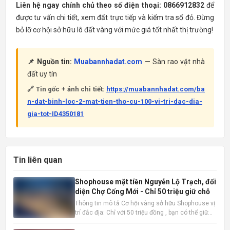
Liên hệ ngay chính chủ theo số điện thoại: 0866912832
để
được tư vấn chi tiết, xem đất trực tiếp và kiểm tra sổ đỏ. Đừng
bỏ lỡ cơ hội sở hữu lô đất vàng với mức giá tốt nhất thị trường!
📌 Nguồn tin:
Muabannhadat.com
— Sàn rao vặt nhà
đất uy tín
🔗 Tin gốc + ảnh chi tiết:
https://muabannhadat.com/ba
n-dat-binh-loc-2-mat-tien-tho-cu-100-vi-tri-dac-dia-
gia-tot-ID4350181
Tin liên quan
Shophouse mặt tiền Nguyễn Lộ Trạch, đối
diện Chợ Cống Mới - Chỉ 50 triệu giữ chỗ
Thông tin mô tả Cơ hội vàng sở hữu Shophouse vị
trí đắc địa: Chỉ với 50 triệu đồng , bạn có thể giữ
chỗ cho mình một căn Shophouse đẳng cấp ngay