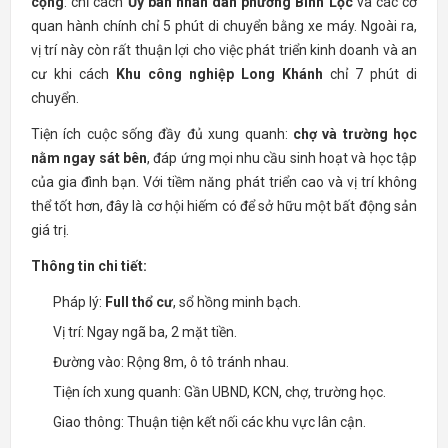
cộng
: chỉ cách
Ủy ban nhân dân phường Bình Lộc
và các cơ
quan hành chính chỉ 5 phút di chuyển bằng xe máy. Ngoài ra,
vị trí này còn rất thuận lợi cho việc phát triển kinh doanh và an
cư khi cách
Khu công nghiệp Long Khánh
chỉ 7 phút di
chuyển.
Tiện ích cuộc sống đầy đủ xung quanh:
chợ và trường học
nằm ngay sát bên
, đáp ứng mọi nhu cầu sinh hoạt và học tập
của gia đình bạn. Với tiềm năng phát triển cao và vị trí không
thể tốt hơn, đây là cơ hội hiếm có để sở hữu một bất động sản
giá trị.
Thông tin chi tiết:
Pháp lý:
Full thổ cư
, sổ hồng minh bạch.
Vị trí: Ngay ngã ba, 2 mặt tiền.
Đường vào: Rộng 8m, ô tô tránh nhau.
Tiện ích xung quanh: Gần UBND, KCN, chợ, trường học.
Giao thông: Thuận tiện kết nối các khu vực lân cận.