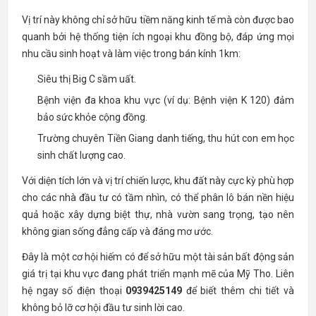
Vị trí này không chỉ sở hữu tiềm năng kinh tế mà còn được bao
quanh bởi hệ thống tiện ích ngoại khu đồng bộ, đáp ứng mọi
nhu cầu sinh hoạt và làm việc trong bán kính 1km:
Siêu thị Big C sầm uất.
Bệnh viện đa khoa khu vực (ví dụ: Bệnh viện K 120) đảm
bảo sức khỏe cộng đồng.
Trường chuyên Tiền Giang danh tiếng, thu hút con em học
sinh chất lượng cao.
Với diện tích lớn và vị trí chiến lược, khu đất này cực kỳ phù hợp
cho các nhà đầu tư có tầm nhìn, có thể phân lô bán nền hiệu
quả hoặc xây dựng biệt thự, nhà vườn sang trọng, tạo nên
không gian sống đẳng cấp và đáng mơ ước.
Đây là một cơ hội hiếm có để sở hữu một tài sản bất động sản
giá trị tại khu vực đang phát triển mạnh mẽ của Mỹ Tho. Liên
hệ ngay số điện thoại
0939425149
để biết thêm chi tiết và
không bỏ lỡ cơ hội đầu tư sinh lời cao.