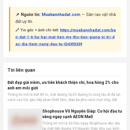
📌 Nguồn tin:
Muabannhadat.com
— Sàn rao vặt nhà
đất uy tín
🔗 Tin gốc + ảnh chi tiết:
https://muabannhadat.com/ba
n-dat-1-6-ha-hai-mat-tien-my-tho-tien-giang-vi-tri-d
ac-dia-tiem-nang-dau-tu-ID4355339
Tin liên quan
Đất đẹp giá mềm, ưu tiên khách thiện chí, hoa hồng 2% cho
anh em môi giới
Thông tin mô tả Đất 80 m, mặt đường QL55 đường từ vũng tầu đi đà lạt,
cách cao tốc gầu dây phan thiết 5km, điện ba pha cách một nhịp, đất đã
san lấp bằng phẳng 📌 Nguồn tin: Muabannhadat.com &mdash; Sàn rao
vặt nhà đất uy tín 🔗 Tin gốc + ảnh chi tiết:
Shophouse Võ Nguyên Giáp: Cơ hội đầu tư
vàng ngay cạnh AEON Mall
Thông tin mô tả Sở hữu ngay Shophouse đắc địa
tại mặt tiền đường Võ Nguyên Giáp, khu vực kinh