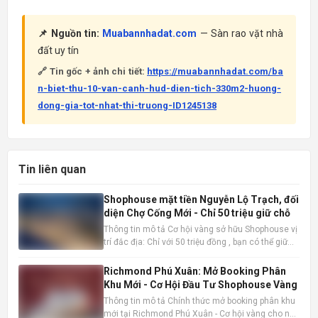
📌 Nguồn tin:
Muabannhadat.com
— Sàn rao vặt nhà
đất uy tín
🔗 Tin gốc + ảnh chi tiết:
https://muabannhadat.com/ba
n-biet-thu-10-van-canh-hud-dien-tich-330m2-huong-
dong-gia-tot-nhat-thi-truong-ID1245138
Tin liên quan
Shophouse mặt tiền Nguyễn Lộ Trạch, đối
diện Chợ Cống Mới - Chỉ 50 triệu giữ chỗ
Thông tin mô tả Cơ hội vàng sở hữu Shophouse vị
trí đắc địa: Chỉ với 50 triệu đồng , bạn có thể giữ
chỗ cho mình một căn Shophouse đẳng cấp ngay
mặt tiền Nguyễn Lộ Trạch, đối diện Chợ Cống Mới
Richmond Phú Xuân: Mở Booking Phân
sầm uất. Đây là thời điểm vàng để đầu tư trước khi
Khu Mới - Cơ Hội Đầu Tư Shophouse Vàng
mở bán
Thông tin mô tả Chính thức mở booking phân khu
mới tại Richmond Phú Xuân - Cơ hội vàng cho nhà