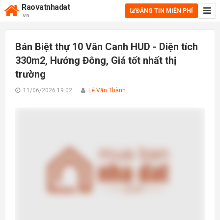
Raovatnhadat
ĐĂNG TIN MIỄN PHÍ
.vn
Bán Biệt thự 10 Vân Canh HUD - Diện tích
330m2, Hướng Đông, Giá tốt nhất thị
trường
11/06/2026 19:02
Lê Văn Thành