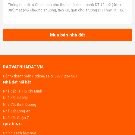
lợi thế
Thông tin mô tả Chính chủ cho thuê nhà kinh doanh DT 12 m2 (4m x
3m) mặt phố Khương Thượng, tiện KD, gần chợ, trường ĐH Thủy lợi, Học
viện Ngân hàng, ĐH Y, ĐH Công đoàn, trường Mầm non Ngã Tư Sở, Mipec
Tower, ngân hàng, bệnh viện... LH chính chủ: 090
Mua bán nhà đất
RAOVATNHADAT.VN
Hỗ trợ thành viên Hotline/zalo:
0977 234 567
Nhà đất nổi bật
Nhà đất TP. Hồ Chí Minh
Nhà đất Hà Nội
Nhà đất Bình Dương
Nhà đất Long An
Nhà đất Quận 7
QUY ĐỊNH
Chính sách bảo mật