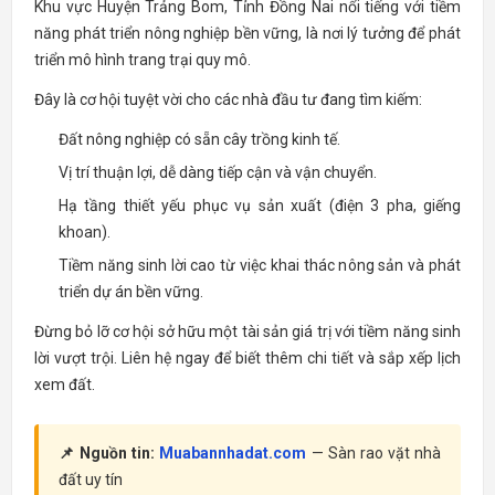
Khu vực Huyện Trảng Bom, Tỉnh Đồng Nai nổi tiếng với tiềm
năng phát triển nông nghiệp bền vững, là nơi lý tưởng để phát
triển mô hình trang trại quy mô.
Đây là cơ hội tuyệt vời cho các nhà đầu tư đang tìm kiếm:
Đất nông nghiệp có sẵn cây trồng kinh tế.
Vị trí thuận lợi, dễ dàng tiếp cận và vận chuyển.
Hạ tầng thiết yếu phục vụ sản xuất (điện 3 pha, giếng
khoan).
Tiềm năng sinh lời cao từ việc khai thác nông sản và phát
triển dự án bền vững.
Đừng bỏ lỡ cơ hội sở hữu một tài sản giá trị với tiềm năng sinh
lời vượt trội. Liên hệ ngay để biết thêm chi tiết và sắp xếp lịch
xem đất.
📌 Nguồn tin:
Muabannhadat.com
— Sàn rao vặt nhà
đất uy tín