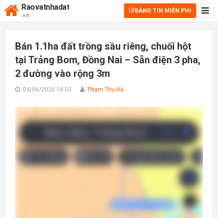
Raovatnhadat
ĐĂNG TIN MIỄN PHÍ
.vn
Bán 1.1ha đất trồng sầu riêng, chuối hột
tại Trảng Bom, Đồng Nai – Sẵn điện 3 pha,
2 đường vào rộng 3m
04/06/2026 19:03
Phạm Thu Hà