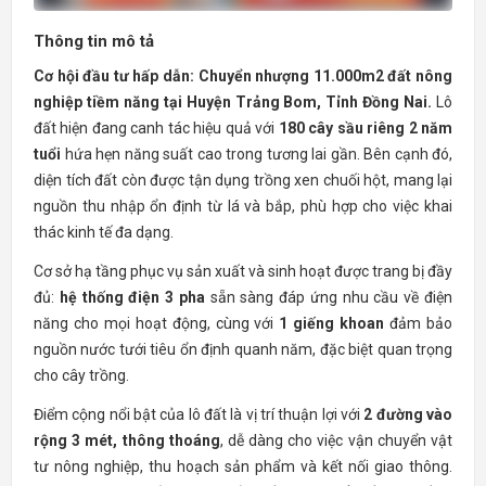
Thông tin mô tả
Cơ hội đầu tư hấp dẫn: Chuyển nhượng 11.000m2 đất nông
nghiệp tiềm năng tại Huyện Trảng Bom, Tỉnh Đồng Nai.
Lô
đất hiện đang canh tác hiệu quả với
180 cây sầu riêng 2 năm
tuổi
hứa hẹn năng suất cao trong tương lai gần. Bên cạnh đó,
diện tích đất còn được tận dụng trồng xen chuối hột, mang lại
nguồn thu nhập ổn định từ lá và bắp, phù hợp cho việc khai
thác kinh tế đa dạng.
Cơ sở hạ tầng phục vụ sản xuất và sinh hoạt được trang bị đầy
đủ:
hệ thống điện 3 pha
sẵn sàng đáp ứng nhu cầu về điện
năng cho mọi hoạt động, cùng với
1 giếng khoan
đảm bảo
nguồn nước tưới tiêu ổn định quanh năm, đặc biệt quan trọng
cho cây trồng.
Điểm cộng nổi bật của lô đất là vị trí thuận lợi với
2 đường vào
rộng 3 mét, thông thoáng
, dễ dàng cho việc vận chuyển vật
tư nông nghiệp, thu hoạch sản phẩm và kết nối giao thông.