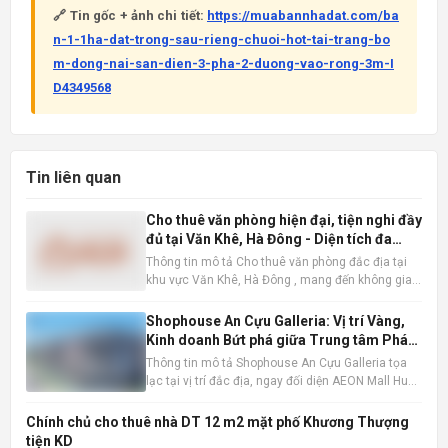
🔗 Tin gốc + ảnh chi tiết:
https://muabannhadat.com/ba
n-1-1ha-dat-trong-sau-rieng-chuoi-hot-tai-trang-bo
m-dong-nai-san-dien-3-pha-2-duong-vao-rong-3m-I
D4349568
Tin liên quan
Cho thuê văn phòng hiện đại, tiện nghi đầy
đủ tại Văn Khê, Hà Đông - Diện tích đa
dạng
Thông tin mô tả Cho thuê văn phòng đắc địa tại
khu vực Văn Khê, Hà Đông , mang đến không gian
làm việc lý tưởng cho mọi loại hình doanh nghiệp.
Với diện tích linh hoạt từ 200m2, 300m2 đến
Shophouse An Cựu Galleria: Vị trí Vàng,
600m2, chúng tôi đáp ứng mọi nhu cầu về quy mô
Kinh doanh Bứt phá giữa Trung tâm Phát
và loại hình vă
triển Mới Huế
Thông tin mô tả Shophouse An Cựu Galleria tọa
lạc tại vị trí đắc địa, ngay đối diện AEON Mall Huế,
khu vực chiến lược được định hướng trở thành
trung tâm mua sắm và giải trí sầm uất bậc nhất
Chính chủ cho thuê nhà DT 12 m2 mặt phố Khương Thượng
thành phố. Với lưu lượng người qua lại lớn, đây là
tiện KD