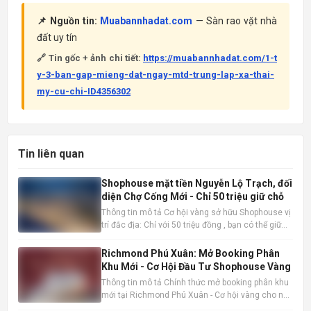
📌 Nguồn tin:
Muabannhadat.com
— Sàn rao vặt nhà
đất uy tín
🔗 Tin gốc + ảnh chi tiết:
https://muabannhadat.com/1-t
y-3-ban-gap-mieng-dat-ngay-mtd-trung-lap-xa-thai-
my-cu-chi-ID4356302
Tin liên quan
Shophouse mặt tiền Nguyễn Lộ Trạch, đối
diện Chợ Cống Mới - Chỉ 50 triệu giữ chỗ
Thông tin mô tả Cơ hội vàng sở hữu Shophouse vị
trí đắc địa: Chỉ với 50 triệu đồng , bạn có thể giữ
chỗ cho mình một căn Shophouse đẳng cấp ngay
mặt tiền Nguyễn Lộ Trạch, đối diện Chợ Cống Mới
Richmond Phú Xuân: Mở Booking Phân
sầm uất. Đây là thời điểm vàng để đầu tư trước khi
Khu Mới - Cơ Hội Đầu Tư Shophouse Vàng
mở bán
Thông tin mô tả Chính thức mở booking phân khu
mới tại Richmond Phú Xuân - Cơ hội vàng cho nhà
đầu tư và kinh doanh thực tế. Shophouse