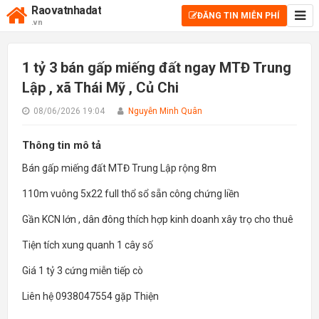
Raovatnhadat
ĐĂNG TIN MIỄN PHÍ
.vn
1 tỷ 3 bán gấp miếng đất ngay MTĐ Trung
Lập , xã Thái Mỹ , Củ Chi
08/06/2026 19:04
Nguyễn Minh Quân
Thông tin mô tả
Bán gấp miếng đất MTĐ Trung Lập rộng 8m
110m vuông 5x22 full thổ sổ sẵn công chứng liền
Gần KCN lớn , dân đông thích hợp kinh doanh xây trọ cho thuê
Tiện tích xung quanh 1 cây số
Giá 1 tỷ 3 cứng miễn tiếp cò
Liên hệ 0938047554 gặp Thiện